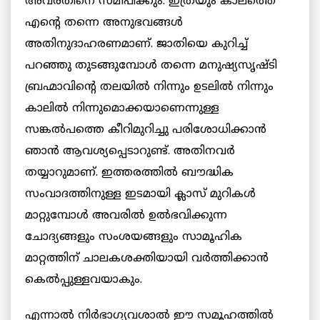
അവരതിനെ സമീപിക്കും. ഇത്രയും കാലത്തെ
എന്റെ തന്നെ അനുഭവങ്ങൾ
അതിനുദാഹരണമാണ്. ജാതിയെ കുറിച്ച്
പറഞ്ഞു തുടങ്ങുമ്പോൾ തന്നെ മനുഷ്യസൃഷ്ടി
ബ്രഹ്മാവിന്റെ തലയിൽ നിന്നും ഉടലിൽ നിന്നും
കാലിൽ നിന്നുമൊക്കയാണെന്നുള്ള
സങ്കൽപത്തെ കീറിമുറിച്ചു പരിശോധിക്കാൻ
ഞാൻ ആവശ്യപ്പെടാറുണ്ട്. അതിനവർ
തയ്യാറുമാണ്. ഇത്തരത്തിൽ ബൗദ്ധിക
സംവാദത്തിനുള്ള ഇടമായി ക്ലാസ് മുറികൾ
മാറ്റുമ്പോൾ അവരിൽ ഉൽഭവിക്കുന്ന
ചോദ്യങ്ങളും സംശയങ്ങളും സാമൂഹിക
മാറ്റത്തിന് ചാലകശക്തിയായി വർത്തിക്കാൻ
കെൽപ്പുള്ളവയാകും.
എന്നാൽ നിർഭാഗ്യവശാൽ ഈ സമൂഹത്തിൽ