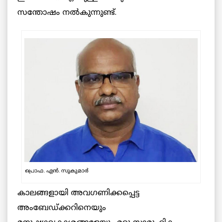
സന്തോഷം നൽകുന്നുണ്ട്.
പ്രൊഫ. എൻ. സുകുമാർ
കാലങ്ങളായി അവഗണിക്കപ്പെട്ട
അംബേഡ്ക്കറിനെയും