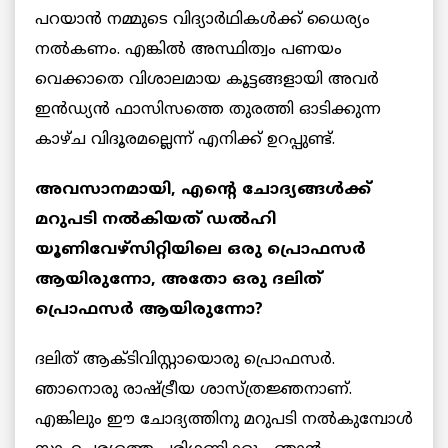
പറയാൻ നമ്മുടെ വിദ്യാർഥികൾക്ക് ധൈര്യം
നൽകണം. എങ്കിൽ അസ്ഥിത്വം പണയം
വെക്കാതെ വിശാലമായ കൂട്ടങ്ങളായി അവർ
ഇൻഡ്യൻ ഫാസിസത്തെ തുരത്തി ഓടിക്കുന്ന
കാഴ്ച വിദൂരമല്ലെന്ന് എനിക്ക് ഉറപ്പുണ്ട്.
അവസാനമായി, എന്റെ ചോദ്യങ്ങൾക്ക്
മറുപടി നൽകിയത് ഡൽഹി
യൂണിവേഴ്സിറ്റിയിലെ ഒരു പ്രൊഫസർ
ആയിരുന്നോ, അതോ ഒരു ദലിത്
പ്രൊഫസർ ആയിരുന്നോ?
ദലിത് ആക്ടിവിസ്റ്റായൊരു പ്രൊഫസർ.
ഞാനൊരു രാഷ്ട്രീയ ശാസ്ത്രജ്ഞനാണ്.
എങ്കിലും ഈ ചോദ്യത്തിനു മറുപടി നൽകുമ്പോൾ