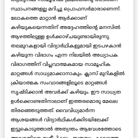
സ്ഥാപനങ്ങളല്ല മറിച്ചു പ്രൊഫസർമാരാണെന്ന്.
ലോകത്തെ മാറ്റാൻ ആർക്കാണ്
കഴിയുകയെന്നതിന് അദ്ദേഹത്തിന്റെ മനസിൽ
ആഴത്തിലുള്ള ഉൾക്കാഴ്ചയുണ്ടായിരുന്നു.
തലമുറകളായി വിദ്യാർഥികളുമായി ഇടപഴകാൻ
കഴിയുന്ന വിഭാഗം എന്ന നിലയിൽ അധ്യാപക
വിഭാഗത്തിന് വിപ്ലവാത്മകമായ സാമൂഹിക
മാറ്റങ്ങൾ സാധ്യമാക്കാനാകും. ക്ലാസ് മുറികളിൽ
ക്രിയാത്മക സംവാദങ്ങളിലൂടെ മാറ്റങ്ങൾ
സൃഷ്ടിക്കാൻ അവർക്ക് കഴിയും. ഈ സാധ്യത
ഉൾക്കൊണ്ടതിനാലാണ് ഇത്തരമൊരു മേഖല
തിരഞ്ഞെടുത്തത്. വൈവിധ്യമാർന്ന
ആശയങ്ങൾ വിദ്യാർഥികൾക്കിടയിലേക്ക്
ഇട്ടുകൊടുത്താൽ അത്യന്തം ആവേശത്തോടെ