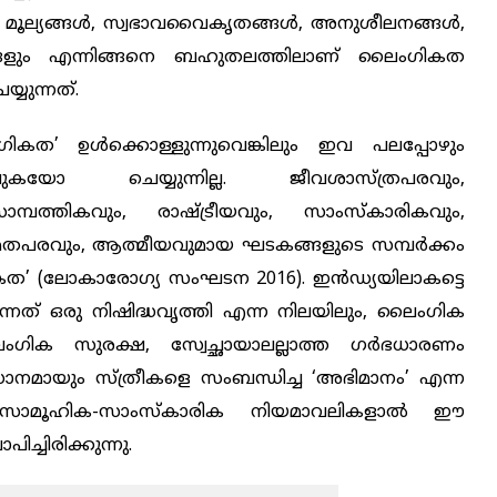
 മൂല്യങ്ങൾ, സ്വഭാവവൈകൃതങ്ങൾ, അനുശീലനങ്ങൾ,
ങളും എന്നിങ്ങനെ ബഹുതലത്തിലാണ് ലൈംഗികത
യുന്നത്.
ത’ ഉൾക്കൊള്ളുന്നുവെങ്കിലും ഇവ പലപ്പോഴും
കയോ ചെയ്യുന്നില്ല. ജീവശാസ്ത്രപരവും,
്പത്തികവും, രാഷ്ട്രീയവും, സാംസ്കാരികവും,
 മതപരവും, ആത്മീയവുമായ ഘടകങ്ങളുടെ സമ്പർക്കം
ംഗികത’ (ലോകാരോഗ്യ സംഘടന 2016). ഇൻഡ്യയിലാകട്ടെ
ുന്നത് ഒരു നിഷിദ്ധവൃത്തി എന്ന നിലയിലും, ലൈംഗിക
ിക സുരക്ഷ, സ്വേച്ഛായാലല്ലാത്ത ഗർഭധാരണം
പ്രധാനമായും സ്ത്രീകളെ സംബന്ധിച്ച ‘അഭിമാനം’ എന്ന
ന്ന സാമൂഹിക-സാംസ്കാരിക നിയമാവലികളാൽ ഈ
ച്ചിരിക്കുന്നു.