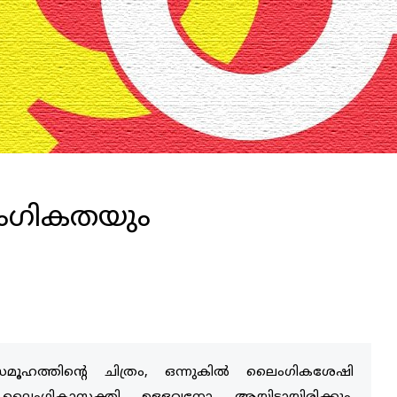
ൈംഗികതയും
ച സമൂഹത്തിന്റെ ചിത്രം, ഒന്നുകിൽ ലൈംഗികശേഷി