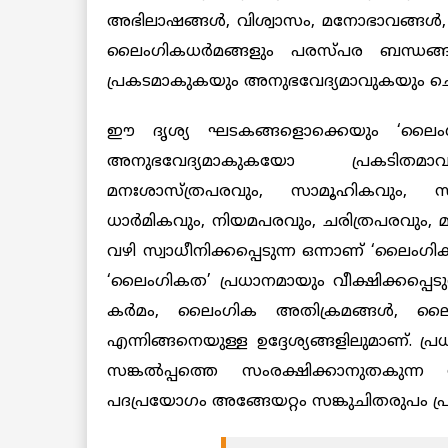
അഭിലാഷങ്ങൾ, വിശ്വാസം, മനോഭാവങ്ങൾ,
ലൈംഗികധർമങ്ങളും പരസ്പര ബന്ധങ്
പ്രകടമാകുകയും അനുഭവേദ്യമാവുകയും ചെയ്
ഈ ദൃശ്യ ഘടകങ്ങളൊക്കെയും ‘ലൈംഗിക
അനുഭവേദ്യമാകുകയോ പ്രകടിതമാവു
മനഃശാസ്ത്രപരവും, സാമൂഹികവും, സാമ
ധാർമികവും, നിയമപരവും, ചരിത്രപരവും,
വഴി സ്വാധീനിക്കപ്പെടുന്ന ഒന്നാണ് ‘ലൈ
‘ലൈംഗികത’ പ്രധാനമായും വീക്ഷിക്കപ്പെട
കർമം, ലൈംഗിക അതിക്രമങ്ങൾ, ലൈംഗ
എന്നിങ്ങനെയുള്ള ഉദ്ദേശ്യങ്ങളിലുമാണ്. 
സങ്കൽപ്പത്തെ സംരക്ഷിക്കാനുതകു
പദപ്രയോഗം അങ്ങേയറ്റം സങ്കുചിതരുപം പ്രാപി