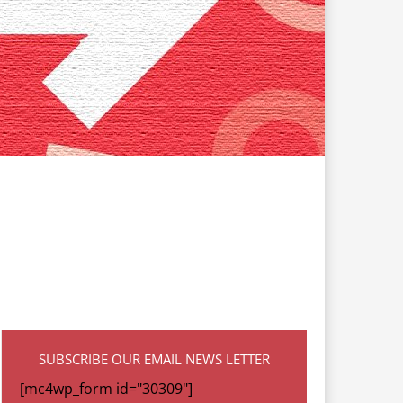
SUBSCRIBE OUR EMAIL NEWS LETTER
[mc4wp_form id="30309"]