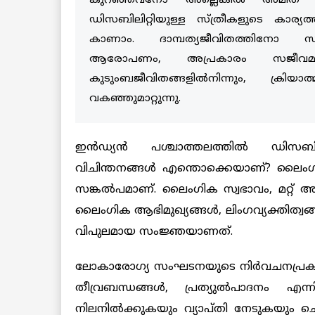
കുറഞ്ഞവനോ അല്ലെങ്കിൽ അമിത ലൈ
ഡിസബിലിറ്റിയുള്ള സ്ത്രീകളുടെ കാര
കാണാം. ദാമ്പത്യജീവിതത്തിനോ സ
ആരോപണം, അപ്രകാരം സജീവമായ 
കുടുംബജീവിതങ്ങളിൽനിന്നും, ക്
വകഞ്ഞുമാറ്റുന്നു.
ഇൻഡ്യൻ പശ്ചാത്തലത്തിൽ ഡിസബിലി
വിചിന്തനങ്ങൾ എന്തൊക്കെയാണ്? ലൈംഗ
സങ്കൽപമാണ്. ലൈംഗിക സ്വഭാവം, മറ്റ് 
ലൈംഗിക ആഭിമുഖ്യങ്ങൾ, ലിംഗവ്യക്തിത്
വിപുലമായ സംജ്ഞയാണത്.
ലോകാരോഗ്യ സംഘടനയുടെ നിർവചനപ്രകാര
തീവ്രബന്ധങ്ങൾ, പ്രത്യുൽപാദനം എന്ന
നിലനിൽക്കുകയും വ്യാപ്തി നേടുകയും ചെ