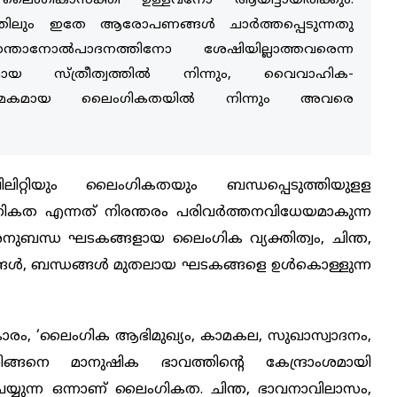
ംഗികാസക്തി ഉള്ളവനോ ആയിട്ടായിരിക്കും.
്യത്തിലും ഇതേ ആരോപണങ്ങൾ ചാർത്തപ്പെടുന്നതു
ന്താനോൽപാദനത്തിനോ ശേഷിയില്ലാത്തവരെന്ന
സ്ത്രീത്വത്തിൽ നിന്നും, വൈവാഹിക-
രിയാത്മകമായ ലൈംഗികതയിൽ നിന്നും അവരെ
റ്റിയും ലൈംഗികതയും ബന്ധപ്പെടുത്തിയുളള
ികത എന്നത് നിരന്തരം പരിവർത്തനവിധേയമാകുന്ന
അനുബന്ധ ഘടകങ്ങളായ ലൈംഗിക വ്യക്തിത്വം, ചിന്ത,
വങ്ങൾ, ബന്ധങ്ങൾ മുതലായ ഘടകങ്ങളെ ഉൾകൊള്ളുന്ന
ം, ‘ലൈംഗിക ആഭിമുഖ്യം, കാമകല, സുഖാസ്വാദനം,
ിങ്ങനെ മാനുഷിക ഭാവത്തിന്റെ കേന്ദ്രാംശമായി
യ്യുന്ന ഒന്നാണ് ലൈംഗികത. ചിന്ത, ഭാവനാവിലാസം,