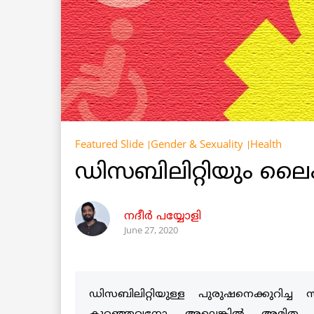
Featured Slide
Gender & Sexuality
Health
ഡിസബിലിറ്റിയും ല
നദീർ പയ്യോളി
June 27, 2020
ഡിസബിലിറ്റിയുള്ള പുരുഷനെക്കുറിച്