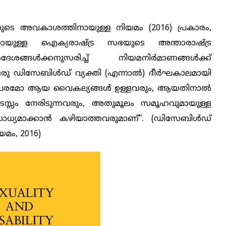
ുടെ അവകാശത്തിനായുള്ള നിയമം (2016) പ്രകാരം,
കായുള്ള ഐക്യരാഷ്ട്ര സഭയുടെ അന്താരാഷ്ട്ര
േശങ്ങൾക്കനുസരിച്ച് നിയമനിർമാണങ്ങൾക്ക്
ഒരു ഡിസേബിൾഡ് വ്യക്തി (എന്നാൽ) ദീർഘകാലമായി
ിപരമോ ആയ വൈകല്യങ്ങൾ ഉള്ളവരും, ആയതിനാൽ
ടസ്സം നേരിടുന്നവരും, അതുമൂലം സമൂഹവുമായുള്ള
ധ്യമാക്കാൻ കഴിയാത്തവരുമാണ്”. (ഡിസേബിൾഡ്
മം, 2016)