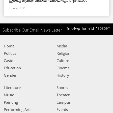
ഇടതു മന്ത്രിസഭയെ വിലയിരുത്തുമ്പോൾ
June 7, 2021
[mc4wp_form id="30309"]
Subscribe Our Email News Letter
Home
Media
Politics
Religion
Caste
Culture
Education
Cinema
Gender
History
Literature
Sports
Music
Theater
Painting
Campus
Performing Arts
Events