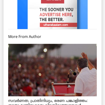
More From Author
സവർണത, പ്രാതിനിധ്യം, ഭരണ പങ്കാളിത്തം: