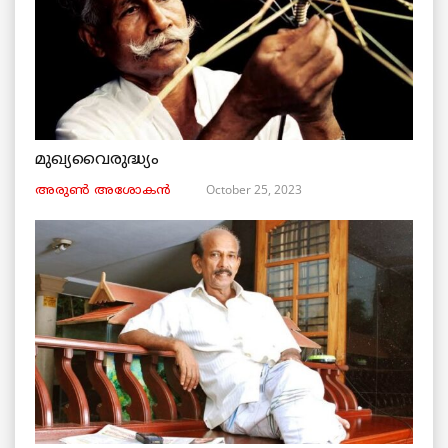
മുഖ്യവൈരുദ്ധ്യം
October 25, 2023
അരുണ്‍ അശോകൻ