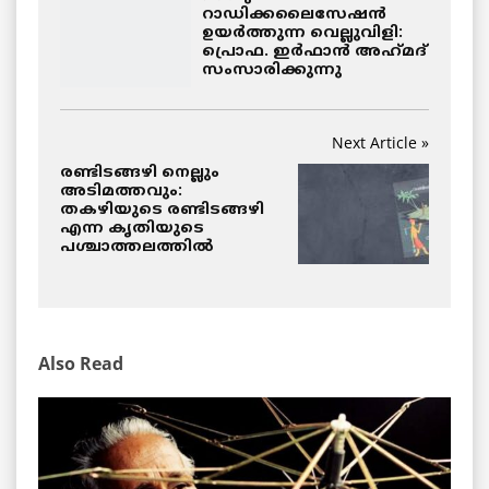
റാഡിക്കലൈസേഷൻ
ഉയർത്തുന്ന വെല്ലുവിളി:
പ്രൊഫ. ഇർഫാൻ അഹ്‌മദ്‌
സംസാരിക്കുന്നു
Next Article »
രണ്ടിടങ്ങഴി നെല്ലും
അടിമത്തവും:
തകഴിയുടെ രണ്ടിടങ്ങഴി
എന്ന കൃതിയുടെ
പശ്ചാത്തലത്തിൽ
Also Read