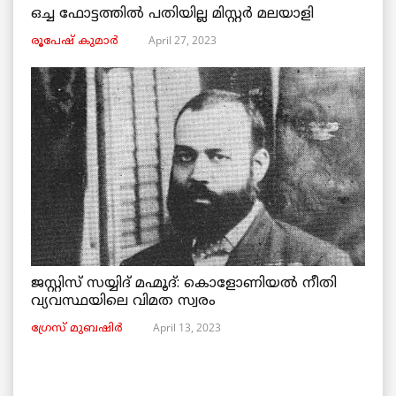
ഒച്ച ഫോട്ടത്തിൽ പതിയില്ല മിസ്റ്റർ മലയാളി
April 27, 2023
രൂപേഷ്‌ കുമാര്‍
ജസ്റ്റിസ് സയ്യിദ് മഹ്മൂദ്: കൊളോണിയൽ നീതി
വ്യവസ്ഥയിലെ വിമത സ്വരം
April 13, 2023
ഗ്രേസ് മുബഷിർ