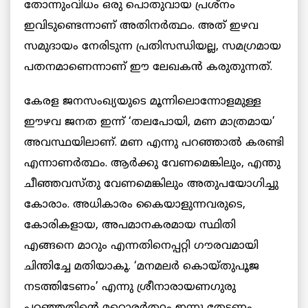
തോന്നുംവിധം ഒരു പൊതുവായ പ്രശ്നം
ഇവിടുണ്ടെന്നാണ് അതിനര്‍ത്ഥം. അത് ഇഴവ
സമുദായം നേരിടുന്ന പ്രതിസന്ധിയല്ല, സമഗ്രമായ
പതനമാണെന്നാണ് ഈ ലേഖകൻ കരുതുന്നത്.
കേരള ജനസംഖ്യയുടെ മൂന്നിലൊന്നോളമുള്ള
ഈഴവ ജനത ഇന്ന്‌ ‘തലപോയി, മണ മാത്രമായ’
അവസ്ഥയിലാണ്. മണ എന്നു പറഞ്ഞാല്‍ കരണ്ടി
എന്നാണര്‍ത്ഥം. ആര്‍ക്കു വേണമെങ്കിലും, എന്തു
ചീഞ്ഞവസ്തു വേണമെങ്കിലും അതുപയോഗിച്ചു
കോരാം. അധികാരം കൈയാളുന്നവരുടെ,
കോരികളായ, അപമാനകരമായ സ്ഥിതി
എങ്ങനെ മാറും എന്നതിനെപ്പറ്റി ഗൗരവമായി
ചിന്തിച്ചേ മതിയാകൂ. ‘മനമലര്‍ കൊയ്തുപൂജ
നടത്തിടേണം’ എന്നു ശ്രീനാരായണഗുരു
പറഞ്ഞതിന്‍റെ മറ്റൊരര്‍ത്ഥം ഇന്നു തേടണം.