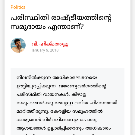
Politics
പരിസ്ഥിതി രാഷ്ട്രീയത്തിന്റെ
സമുദായം എന്താണ്?
വി. ഹിക്മത്തുല്ല
January 9, 2018
നിലനിൽക്കുന്ന അധികാരഘടനയെ
ഊട്ടിയുറപ്പിക്കുന്ന വരേണ്യവർഗത്തിന്റെ
പരിസ്‌ഥിതി വായനകൾ, കീഴാള
സമൂഹങ്ങൾക്കു മേലുള്ള വലിയ ഹിംസയായി
മാറിത്തീരുന്നു. കേരളീയ സമൂഹത്തിൽ
കാര്യങ്ങൾ നിർവചിക്കാനും പൊതു
ആശയങ്ങൾ ഉല്പാദിപ്പിക്കാനും അധികാരം