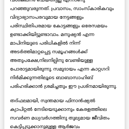
വിശകലനം ചെയ്തിട്ടല്ല എന്നാണു
പറഞ്ഞുവരുന്നത്. പ്രവാസം, സാംസ്കാരികവും
വിദ്യാഭ്യാസപരവുമായ നേട്ടങ്ങളും
പരിസ്ഥിതിപരമായ കോട്ടങ്ങളും ഒരേസമയം
ഉണ്ടാക്കിയിട്ടുണ്ടാവാം. മനുഷ്യൻ എന്ന
മാപിനിയുടെ പരിധികളിൽ നിന്ന്
അടർത്തിമാറ്റപ്പെട്ട സമൂഹങ്ങൾക്ക്
അതുപക്ഷേ,നിലനില്പിനു വേണ്ടിയുള്ള
പോരാട്ടമായിരുന്നു. സമുദായം എന്ന കാറ്റഗറി
നിർമിക്കുന്നതിലൂടെ ബാബാസാഹിബ്
പരിഹരിക്കാൻ ശ്രമിച്ചതും ഈ പ്രശ്നമായിരുന്നു.
തദ്ഫലമായി, സ്വന്തമായ ഫിനാൻഷ്യൽ
ക്യാപിറ്റൽ നേടിയെടുക്കാനും കേരളത്തിലെ
സവർണ മധ്യവർഗത്തിനു തുല്യമായ ജീവിതം
കെട്ടിപ്പടുക്കാനുമുള്ള ആർജവം