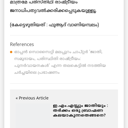
മാത്രമേ പരിസ്തിഥി രാഷ്ട്രീയം
ജനാധിപത്യവൽക്കരിക്കപ്പെടുകയുള്ളൂ.
(കേട്ടെഴുതിയത് : ഫുആദ് വാണിയമ്പലം)
References
ഓപ്പൻ സൊസൈറ്റി മലപ്പുറം ചാപ്റ്റർ 'ജാതി,
സമുദായം, പരിസ്ഥിതി രാഷ്ട്രീയം:
പുനർവായനകൾ' എന്ന തലകെട്ടിൽ നടത്തിയ
ചർച്ചയിലെ പ്രഭാഷണം
« Previous Article
ഇ.എം.എസ്സും ജാതിയും :
തര്‍ക്കം ഒരു ബ്രാഹ്മണ
കലയാകുന്നതെങ്ങനെ?