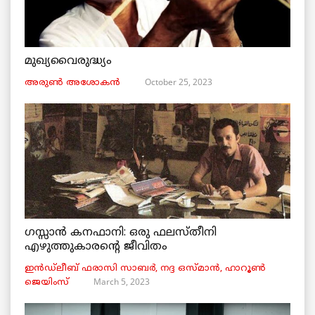
മുഖ്യവൈരുദ്ധ്യം
October 25, 2023
അരുണ്‍ അശോകൻ
ഗസ്സാൻ കനഫാനി: ഒരു ഫലസ്തീനി
എഴുത്തുകാരന്റെ ജീവിതം
ഇൻഡ്ലീബ് ​​ഫരാസി സാബർ, നദ്ദ ഒസ്മാൻ, ഹാറൂൺ
March 5, 2023
ജെയിംസ്