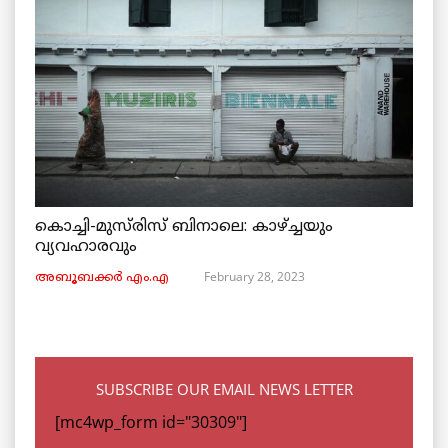
കൊച്ചി-മുസ്‌രിസ് ബിനാലെ: കാഴ്ച്ചയും
വ്യവഹാരവും
February 28, 2023
അബൂബക്കർ എം.എ
SUBSCRIBE OUR EMAIL NEWS LETTER
[mc4wp_form id="30309"]