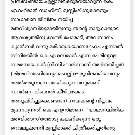
പ്രസിഡണ്ടായ,എല്ലാവർക്കുമറിയാവുന്ന കെ.
എ.റഹ്‌മാൻ സാഹിബ്, മുസ്ലിംലീഗുകാരനും
സാധാരണ ജീവിതം നയിച്ച
മതവിശ്വാസിയുമായിരുന്നു. തന്റെ നാട്ടുകാരുടെ
ആവശ്യത്തിനു വേണ്ടി പോരാടി, അവസാനം
ക്യാൻസർ വന്നു മരിക്കുകയാണദ്ദേഹം. എന്നാൽ
സിനിമയിൽ കെ.എ.ഉസ്മാൻ എന്ന പേരിലുള്ള
സമരനായകൻ (വി.സി.ഹാരിസാണ് അഭിനയിച്ചത്
) മിശ്രവിവാഹിതനും മഹല്ല് ഊരുവിലക്കിയവനും
അൽത്തൂസറെ വായിക്കുന്നവനുമാണ് .
സവർണ- ലിബറൽ കീഴ്‌വഴക്കം
അനുഷ്ഠിച്ചുകൊണ്ടാണ് നായകന്റെ വിപ്ലവം
മുന്നേറുന്നത്. കെ.എ.ഉസ്മാനെ ‘യാഥാസ്ഥിതിക
മതവിശ്വാസ’ത്തോടു കലഹിക്കുന്ന ഒരു
റെവലൂഷണറി മുസ്ലിമാക്കി ചിത്രീകരിച്ചതിന്റെ