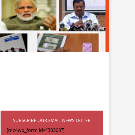
SUBSCRIBE OUR EMAIL NEWS LETTER
[mc4wp_form id="30309"]