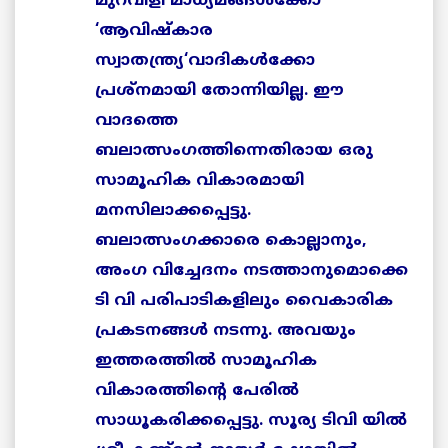
മുറവിളി മാധ്യമങ്ങള്‍
ക്കോ
‘
ആവിഷ്കാര
സ്വാതന്ത്ര്യ
‘
വാദികള്
ക്കോ
പ്രശ്നമായി
തോന്നിയില്ല
.
ഈ
വാദത്തെ
ബലാത്സംഗത്തിന്നെതിരായ
ഒരു
സാമൂഹിക വികാരമായി
മനസിലാക്കപ്പെട്ടു
.
ബലാത്സംഗക്കാരെ
കൊല്ലാനും
,
അംഗ
വിച്ചേദനം നടത്താ
നുമൊക്കെ
ടി
വി
പരിപാടികളിലും
വൈകാരിക
പ്രക
ട
നങ്ങള്
‍
നടന്നു
.
അവയും
ഇത്തരത്തില്
‍
സാമൂഹിക
വികാരത്തിന്റെ
പേരില്
സാധൂകരിക്കപ്പെട്ടു
.
സൂര്യ
ടിവി
യില്