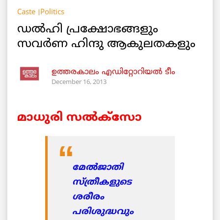
Caste
Politics
ഡല്‍ഹി പ്രക്ഷോഭങ്ങളും
സവര്‍ണ ഹിന്ദു ആകുലതകളും
ഉത്തരകാലം എഡിറ്റോറിയല്‍ ടീം
December 16, 2013
മാധുരി സല്‍ക്സോ
മേല്‍ജാതി
സ്ത്രീകളുടെ
ശരീരം
പരിശുദ്ധവും