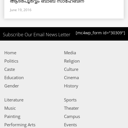
ആദരപൂര്‍വ്വം ബാബ സാഹേബിന്
June 19, 2016
[mc4wp_form id="30309"]
Subscribe Our Email News Letter
Home
Media
Politics
Religion
Caste
Culture
Education
Cinema
Gender
History
Literature
Sports
Music
Theater
Painting
Campus
Performing Arts
Events