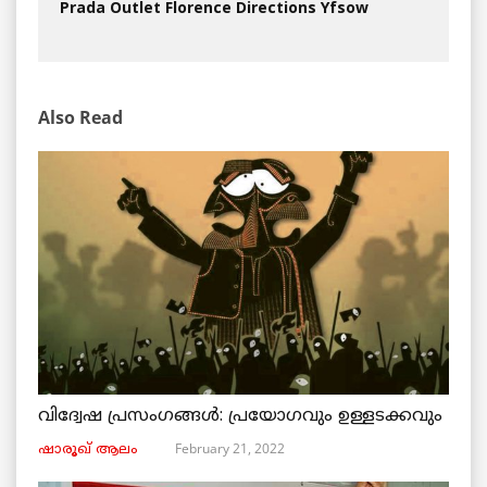
Prada Outlet Florence Directions Yfsow
Also Read
വിദ്വേഷ പ്രസംഗങ്ങൾ: പ്രയോഗവും ഉള്ളടക്കവും
February 21, 2022
ഷാരൂഖ് ആലം