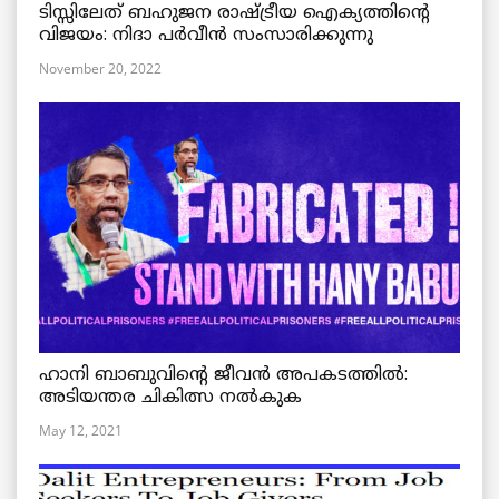
ടിസ്സിലേത് ബഹുജന രാഷ്ട്രീയ ഐക്യത്തിന്റെ
വിജയം: നിദാ പർവീൻ സംസാരിക്കുന്നു
November 20, 2022
ഹാനി ബാബുവിന്റെ ജീവൻ അപകടത്തിൽ:
അടിയന്തര ചികിത്സ നൽകുക
May 12, 2021