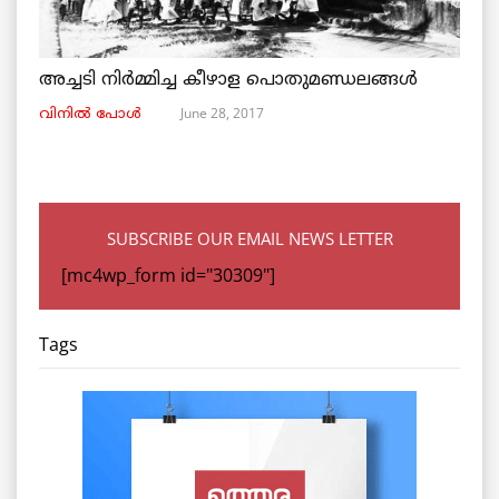
അച്ചടി നിര്‍മ്മിച്ച കീഴാള പൊതുമണ്ഡലങ്ങള്‍
June 28, 2017
വിനില്‍ പോള്‍
SUBSCRIBE OUR EMAIL NEWS LETTER
[mc4wp_form id="30309"]
Tags