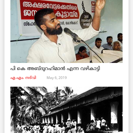
പി കെ അബ്ദുറഹിമാൻ എന്ന വഴികാട്ടി
May 6, 2019
എ.എം. നദ്‌വി