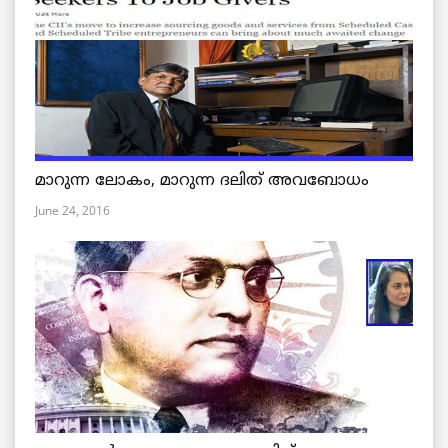
മാറുന്ന ലോകം, മാറുന്ന ദലിത് അവബോധം
June 24, 2016