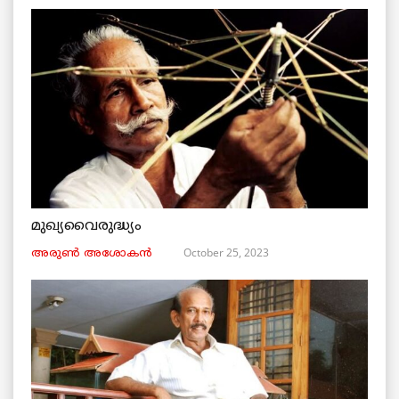
മുഖ്യവൈരുദ്ധ്യം
October 25, 2023
അരുണ്‍ അശോകൻ