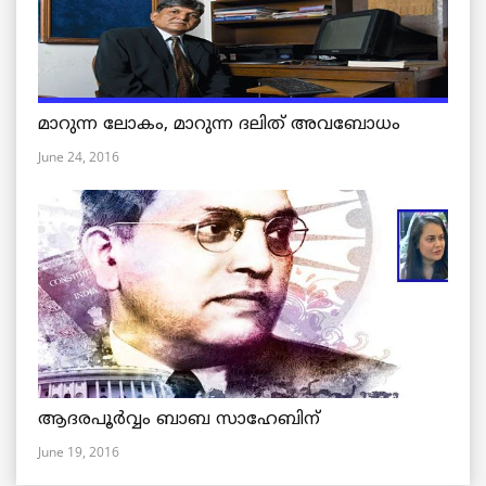
മാറുന്ന ലോകം, മാറുന്ന ദലിത് അവബോധം
June 24, 2016
ആദരപൂര്‍വ്വം ബാബ സാഹേബിന്
June 19, 2016