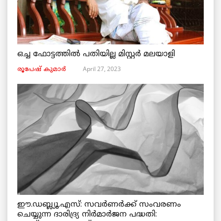
ഒച്ച ഫോട്ടത്തിൽ പതിയില്ല മിസ്റ്റർ മലയാളി
April 27, 2023
രൂപേഷ്‌ കുമാര്‍
ഈ.ഡബ്ല്യൂ.എസ്: സവർണർക്ക് സംവരണം
ചെയ്യുന്ന ദാരിദ്ര്യ നിർമാർജന പദ്ധതി: