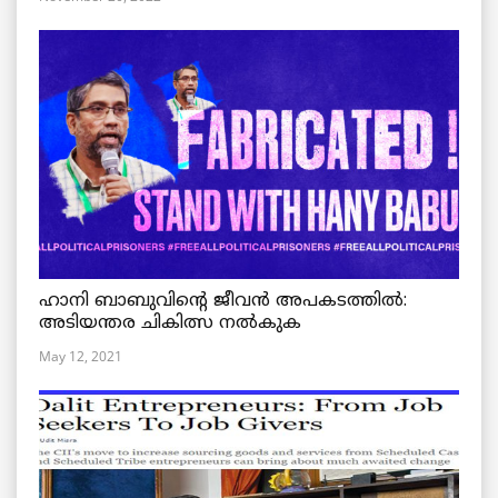
ഹാനി ബാബുവിന്റെ ജീവൻ അപകടത്തിൽ:
അടിയന്തര ചികിത്സ നൽകുക
May 12, 2021