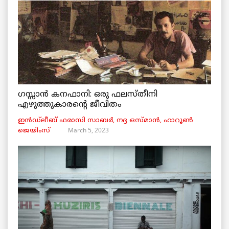
ഗസ്സാൻ കനഫാനി: ഒരു ഫലസ്തീനി
എഴുത്തുകാരന്റെ ജീവിതം
ഇൻഡ്ലീബ് ​​ഫരാസി സാബർ, നദ്ദ ഒസ്മാൻ, ഹാറൂൺ
March 5, 2023
ജെയിംസ്