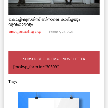
കൊച്ചി-മുസ്‌രിസ് ബിനാലെ: കാഴ്ച്ചയും
വ്യവഹാരവും
February 28, 2023
അബൂബക്കർ എം.എ
SUBSCRIBE OUR EMAIL NEWS LETTER
[mc4wp_form id="30309"]
Tags