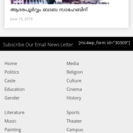
ആദരപൂര്‍വ്വം ബാബ സാഹേബിന്
June 19, 2016
[mc4wp_form id="30309"]
Subscribe Our Email News Letter
Home
Media
Politics
Religion
Caste
Culture
Education
Cinema
Gender
History
Literature
Sports
Music
Theater
Painting
Campus