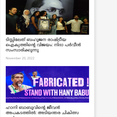
ടിസ്സിലേത് ബഹുജന രാഷ്ട്രീയ
ഐക്യത്തിന്റെ വിജയം: നിദാ പർവീൻ
സംസാരിക്കുന്നു
November 20, 2022
ഹാനി ബാബുവിന്റെ ജീവൻ
അപകടത്തിൽ: അടിയന്തര ചികിത്സ