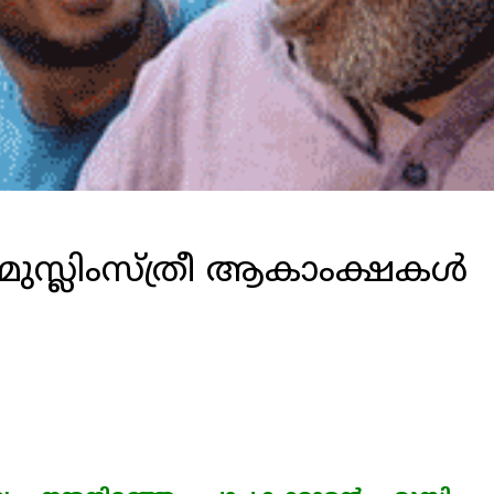
 മുസ്ലിംസ്ത്രീ ആകാംക്ഷകള്‍