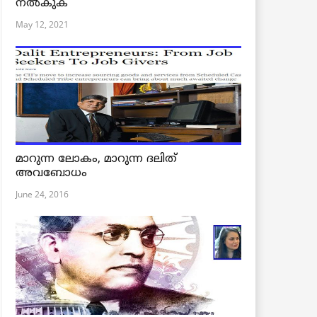
നൽകുക
May 12, 2021
മാറുന്ന ലോകം, മാറുന്ന ദലിത്
അവബോധം
June 24, 2016