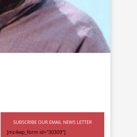
SUBSCRIBE OUR EMAIL NEWS LETTER
[mc4wp_form id="30309"]