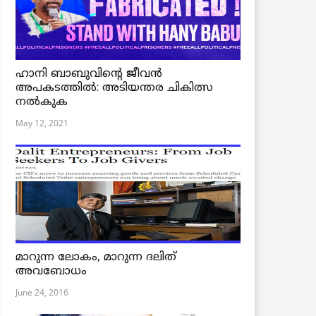
ഹാനി ബാബുവിന്റെ ജീവൻ
അപകടത്തിൽ: അടിയന്തര ചികിത്സ
നൽകുക
May 12, 2021
മാറുന്ന ലോകം, മാറുന്ന ദലിത്
അവബോധം
June 24, 2016