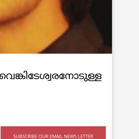
െങ്കിടേശ്വരനോടുള്ള
SUBSCRIBE OUR EMAIL NEWS LETTER