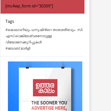
[mc4wp_form id="30309"]
Tags
കൊലവറിയും ധനുഷിന്‍റെ താരശരീരവും- സി.
എസ്.വെങ്കിടേശ്വരനോടുള്ള
വിയോജനക്കുറിപ്പുകള്‍
ബോബ് മാര്‍ളി