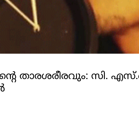
െ താരശരീരവും: സി. എസ്.വ
‍