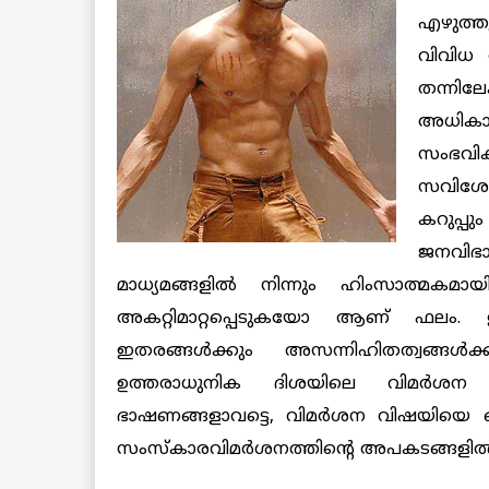
എഴുത്തു
വിവിധ 
തന്നി
അധികാ
സംഭവിക
സവിശേഷ
കറുപ്
ജനവിഭ
മാധ്യമങ്ങളില്‍ നിന്നും ഹിംസാത്മകമാ
അകറ്റിമാറ്റപ്പെടുകയോ ആണ് ഫലം. ഇപ
ഇതരങ്ങള്‍ക്കും അസന്നിഹിതത്വങ്ങള്‍ക
ഉത്തരാധുനിക ദിശയിലെ വിമര്‍ശന വ
ഭാഷണങ്ങളാവട്ടെ, വിമര്‍ശന വിഷയിയെ ഒഴ
സംസ്കാരവിമര്‍ശനത്തിന്റെ അപകടങ്ങളില്‍ നി