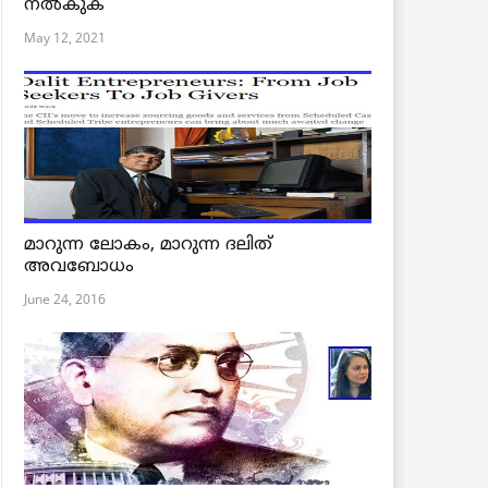
നൽകുക
May 12, 2021
മാറുന്ന ലോകം, മാറുന്ന ദലിത്
അവബോധം
June 24, 2016