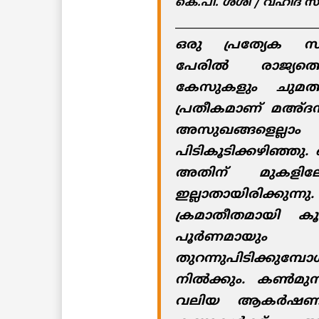
കെ.പി. ശശി / വഹീദ് സ
____________________________
ഒരു പ്രത്യേക സമു
പേരില്‍ രാജ്യത
കേസുകളും ചുമത്തപ്
പ്രതീകമാണ് മഅ്ദനി
അസുഖങ്ങളെല
പിടികൂടിക്കഴിഞ്ഞു. ഒര
അതിന് മുകളില
ഇല്ലാതായിരിക്ക
ക്രമാതീതമായി കൂ
പൂര്‍ണമായും 
തുറന്നുപിടിക്കുമ്
നില്‍ക്കും. കണ്‍മു
വലിയ ആകര്‍ഷണമാ