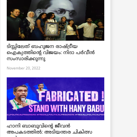
ടിസ്സിലേത് ബഹുജന രാഷ്ട്രീയ
ഐക്യത്തിന്റെ വിജയം: നിദാ പർവീൻ
സംസാരിക്കുന്നു
November 20, 2022
ഹാനി ബാബുവിന്റെ ജീവൻ
അപകടത്തിൽ: അടിയന്തര ചികിത്സ