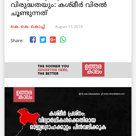
വിരുദ്ധതയും: കശ്മീർ വിരൽ
ചൂണ്ടുന്നത്
August 11, 2019
കെ. കെ. കൊച്ച്
Share: