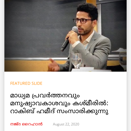
FEATURED SLIDE
മാധ്യമ പ്രവർത്തനവും
മനുഷ്യാവകാശവും കശ്മീരിൽ:
റാകിബ് ഹമീദ് സംസാരിക്കുന്നു
August 22, 2020
നജ്ദ റൈഹാൻ