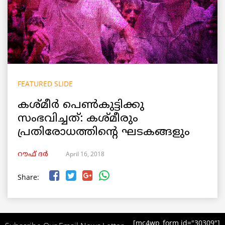
FEATURED SLIDE
കശ്മീർ പെൺകുട്ടിക്കു
സംഭവിച്ചത്: കശ്മീരും
പ്രതിരോധത്തിന്റെ ഘടകങ്ങളും
April 16, 2018
റൗഫ് ദര്‍
Share:
[mc4wp_form id="30309"]