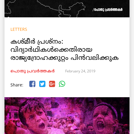
LETTERS
കശ്മീർ പ്രശ്നം:
വിദ്യാർഥികൾക്കെതിരായ
രാജ്യദ്രോഹക്കുറ്റം പിൻവലിക്കുക
February 24, 2019
പൊതു പ്രവർത്തകർ
Share: