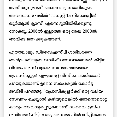
പറയുന്നത് 2004ലേതാണ്. 2004 ഓഗസ്റ്റ് 15ൽ ഈ
പേജ് ശൂന്യമാണ്. പക്ഷേ ആ ഡയറിയുടെ
അവസാന പേജിൽ ‘ഓഗസ്റ്റ് 15 നിസാമുദ്ദീൻ
ഖുർആൻ ക്ലാസ്’ എന്നെഴുതിയിരിക്കുന്നു.
നോക്കൂ, 2006ൽ ഇല്ലാത്ത ഒരു രേഖ 2008ൽ
അവിടെ ജനിക്കുകയാണ്.
ഏതായാലും ഡിവൈഎസ്പി ശശിധരനെ
രാഷ്ട്രപതിയുടെ വിശിഷ്ട സേവാമെഡൽ കിട്ടിയ
വിവരം അന്ന് വളരെ സന്തോഷത്തോടെ
പ്രോസിക്യൂട്ടർ എഴുന്നേറ്റ് നിന്ന് കോടതിയോട്
പറയുകയാണ്. ഉടനെ സ്‌പെഷ്യൽ കോർട്ട്
ജഡ്ജി പറഞ്ഞു, “പ്രോസിക്യൂട്ടർക്ക് ഒരു വലിയ
സേവനം ചെയ്യാൻ കഴിയുമെങ്കിൽ ഞാനൊരൊറ്റ
കാര്യം ആവശ്യപ്പെടുകയാണ്. ഡിവൈഎസ്പി
ശശിധരന് കിട്ടിയ ആ മെഡൽ പിൻവലിപ്പിക്കാൻ