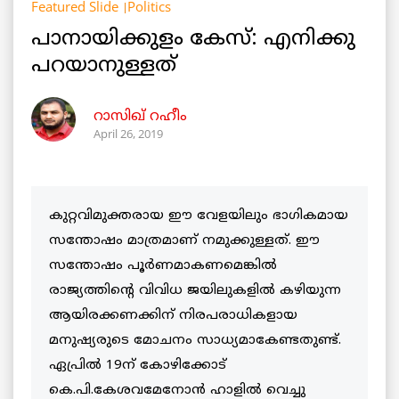
Featured Slide
Politics
പാനായിക്കുളം കേസ്: എനിക്കു
പറയാനുള്ളത്
റാസിഖ് റഹീം
April 26, 2019
കുറ്റവിമുക്തരായ ഈ വേളയിലും ഭാഗികമായ
സന്തോഷം മാത്രമാണ് നമുക്കുള്ളത്. ഈ
സന്തോഷം പൂർണമാകണമെങ്കിൽ
രാജ്യത്തിന്റെ വിവിധ ജയിലുകളിൽ കഴിയുന്ന
ആയിരക്കണക്കിന് നിരപരാധികളായ
മനുഷ്യരുടെ മോചനം സാധ്യമാകേണ്ടതുണ്ട്.
ഏപ്രിൽ 19ന് കോഴിക്കോട്
കെ.പി.കേശവമേനോൻ ഹാളിൽ വെച്ചു