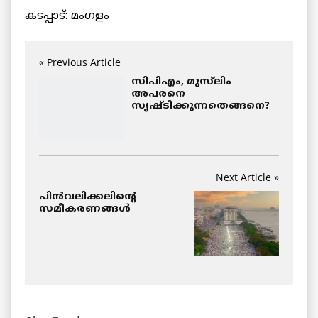
കടപ്പാട്: മംഗളം
« Previous Article
സിപിഎം, മുസ്‌ലിം
അപരനെ
സൃഷ്‌ടിക്കുന്നതെങ്ങനെ?
Next Article »
പിൻവലിക്കലിന്റെ
സമീകരണങ്ങൾ