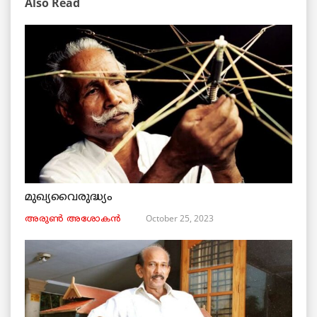
Also Read
മുഖ്യവൈരുദ്ധ്യം
October 25, 2023
അരുണ്‍ അശോകൻ