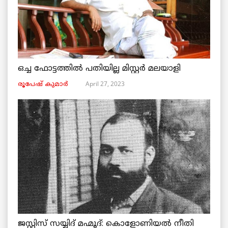
ഒച്ച ഫോട്ടത്തിൽ പതിയില്ല മിസ്റ്റർ മലയാളി
April 27, 2023
രൂപേഷ്‌ കുമാര്‍
ജസ്റ്റിസ് സയ്യിദ് മഹ്മൂദ്: കൊളോണിയൽ നീതി