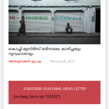
കൊച്ചി-മുസ്‌രിസ് ബിനാലെ: കാഴ്ച്ചയും
വ്യവഹാരവും
February 28, 2023
അബൂബക്കർ എം.എ
SUBSCRIBE OUR EMAIL NEWS LETTER
[mc4wp_form id="30309"]