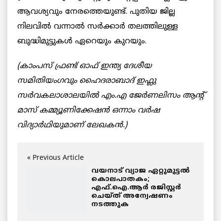
ആവശ്യവും നേരത്തെയുണ്ട്. പുതിയ ജില്ല
നിലവിൽ വന്നാൽ സർക്കാർ തലത്തിലുള്ള
ബുദ്ധിമുട്ടുകൾ ഏറെയും കുറയും.
(കാംപ‌സ് ഫ്ര‌ണ്ട് ഓഫ് ഇന്ത്യ‌ ദേശീയ‌
സ‌മിതിയംഗ‌വും ഹൈദ‌രാബാദ് ഇഫ്ലു
സ‌ര്‍വ‌ക‌ലാശാല‌യില്‍ എം.എ ജേര്‍ണ‌ലിസം ആന്‍റ്
മാസ് ക‌മ്മ്യൂണിക്കേഷ‌ന്‍ ഒന്നാം വ‌ര്‍ഷ‌
വിദ്യാര്‍ഥിയുമാണ് ലേഖകൻ.)
« Previous Article
വയനാട് വ്യാജ ഏറ്റുമുട്ടൽ
കൊലപാതകം;
എഫ്.ഐ.ആർ രജിസ്റ്റർ
ചെയ്ത് അന്വേഷണം
നടത്തുക