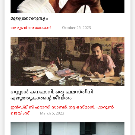
മുഖ്യവൈരുദ്ധ്യം
October 25, 2023
അരുണ്‍ അശോകൻ
ഗസ്സാൻ കനഫാനി: ഒരു ഫലസ്തീനി
എഴുത്തുകാരന്റെ ജീവിതം
ഇൻഡ്ലീബ് ​​ഫരാസി സാബർ, നദ്ദ ഒസ്മാൻ, ഹാറൂൺ
March 5, 2023
ജെയിംസ്