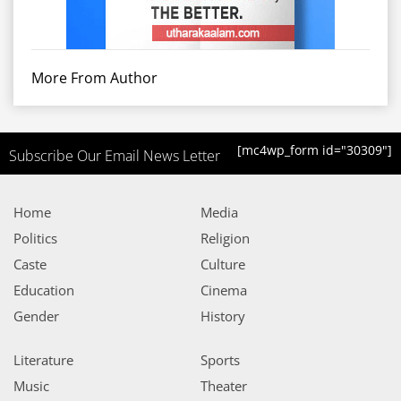
More From Author
[mc4wp_form id="30309"]
Subscribe Our Email News Letter
Home
Media
Politics
Religion
Caste
Culture
Education
Cinema
Gender
History
Literature
Sports
Music
Theater