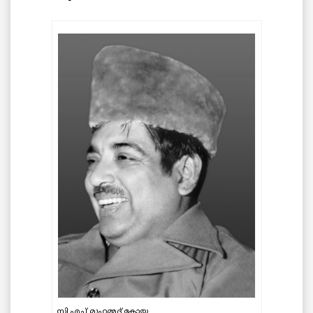
സി.എച്ച് മുഹമ്മദ് കോയ