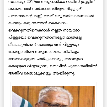
സ്ഥലവും 2017ൽ നിരുപാധികം റാവിസ് ഗ്രൂപ്പിന്
കൈമാറാൻ സർക്കാർ തീരുമാനിച്ചു. ശ്രീ
പത്മനാഭൻ്റെ മണ്ണ്, അത് ഒരു തരിയാണെങ്കിൽ
പോലും ഒരു മേത്തൻ കൈവശം
വെക്കുന്നതിനെക്കാൾ നല്ലത് നായരോ
പിള്ളയോ വെക്കുന്നതാണല്ലോ! മാത്രമല്ല
ലീലാകൃഷ്ണൻ നായരും രവി പിള്ളയും
കേരളത്തിലെ സമുന്നതരായ സിപിഎം
നേതാക്കളുടെ ചാർച്ചക്കാരും, അവരുടെ
മക്കളുടെ വിദ്യാഭ്യാസ, തൊഴിൽ പുരോഗതിയിൽ
അതീവ ശ്രദ്ധാലുക്കളും ആയിരുന്നു.