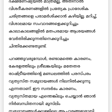
ദക്ഷിണേഷ്യയിൽ മാത്രമല്ല, അതിനാൽ
വിശദീകരണങ്ങളിൽ പ്രത്യേക പ്രാദേശിക
ചരിത്രങ്ങളെ പരാമർശിക്കാൻ കഴിയില്ല. മറിച്ച്,
വിശാലമായ സംവാദങ്ങളെക്കുറിച്ചും
കാലാകാലങ്ങളിൽ മതപരമായ ആശയങ്ങൾ
വേർതിരിക്കുന്നതിനെക്കുറിച്ചും
ചിന്തിക്കേണ്ടതുണ്ട്.
പറഞ്ഞുവരുമ്പോൾ, രണ്ടാമത്തെ കാരണം,
കേരളത്തിലും ശ്രീലങ്കയിലും മതേതര
രാഷ്ട്രീയത്തിന്റെ മണ്ഡലത്തിൽ പരസ്പരം
വ്യത്യസ്ത സമുദായങ്ങൾ നിലനിൽക്കുന്നു
എന്നതാണ്. ഈ സന്ദർഭം കാരണം,
വ്യത്യസ്തമായ എന്തെങ്കിലും ചെയ്യാൻ ഞാൻ
നിർബന്ധിതനായി: മുസ്‌ലിം
സമുദായങ്ങൾക്കുള്ളിലെ ആചാരങ്ങളുമായി