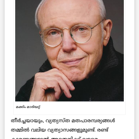
മക്കിം മാരിയറ്റ്
തീർച്ചയായും, വ്യത്യസ്ത മതപാരമ്പര്യങ്ങൾ
തമ്മിൽ വലിയ വ്യത്യാസങ്ങളുമുണ്ട്. രണ്ട്