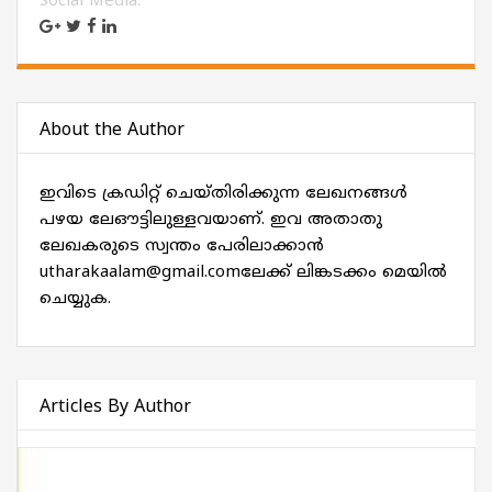
Social Media:
About the Author
ഇവിടെ ക്രഡിറ്റ് ചെയ്തിരിക്കുന്ന ലേഖനങ്ങൾ
പഴയ ലേഔട്ടിലുള്ളവയാണ്. ഇവ അതാതു
ലേഖകരുടെ സ്വന്തം പേരിലാക്കാൻ
utharakaalam@gmail.comലേക്ക് ലിങ്കടക്കം മെയിൽ
ചെയ്യുക.
Articles By Author