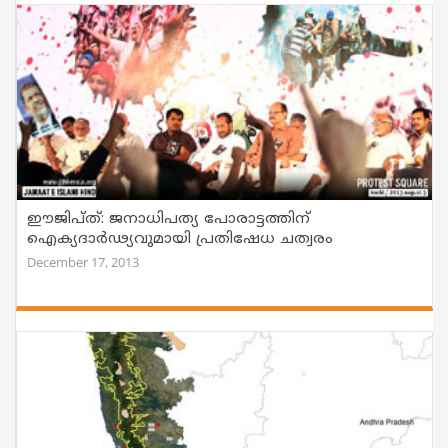
ഈജിപ്ത്: ജനാധിപത്യ പോരാട്ടത്തിന്
ഐക്യദാര്‍ഢ്യവുമായി പ്രതിഷേധ ചത്വരം
December 17, 2013