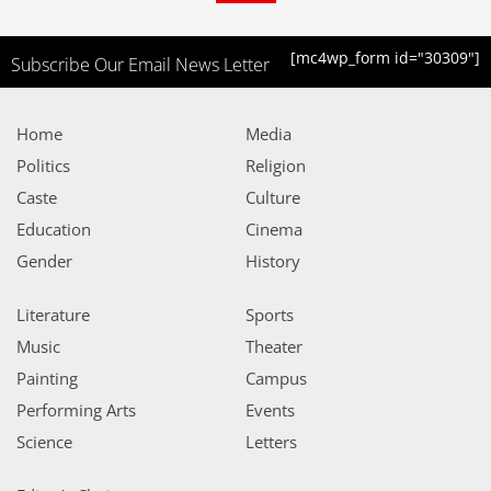
[mc4wp_form id="30309"]
Subscribe Our Email News Letter
Home
Media
Politics
Religion
Caste
Culture
Education
Cinema
Gender
History
Literature
Sports
Music
Theater
Painting
Campus
Performing Arts
Events
Science
Letters