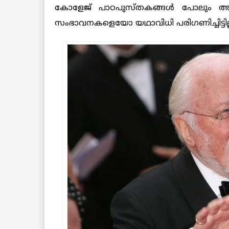
കോളേജ് പാഠപുസ്തകങ്ങള്‍ പോലും അ
സംഭാവനകളെയോ യഥാവിധി പരിഗണിച്ചിട്ടില്