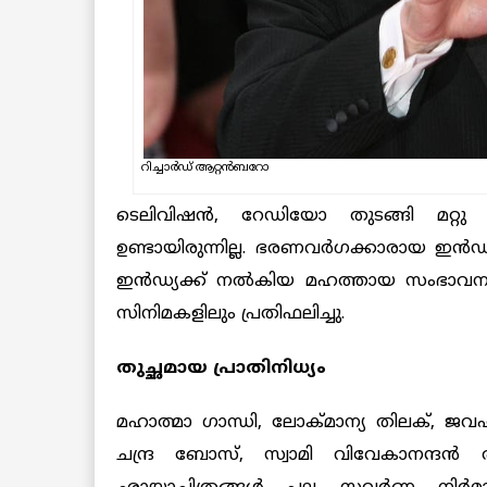
റിച്ചാർഡ് ആറ്റൻബറോ
ടെലിവിഷൻ, റേഡിയോ തുടങ്ങി മറ്റു 
ഉണ്ടായിരുന്നില്ല. ഭരണവര്‍ഗക്കാരായ ഇ
ഇൻഡ്യക്ക് നല്‍കിയ മഹത്തായ സംഭാവനകള്‍ 
സിനിമകളിലും പ്രതിഫലിച്ചു.
തുച്ഛമായ പ്രാതിനിധ്യം
മഹാത്മാ ഗാന്ധി, ലോക്മാന്യ തിലക്, ജവഹര
ചന്ദ്ര ബോസ്, സ്വാമി വിവേകാനന്ദന്