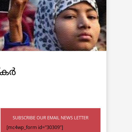
്കർ
SUBSCRIBE OUR EMAIL NEWS LETTER
[mc4wp_form id="30309"]