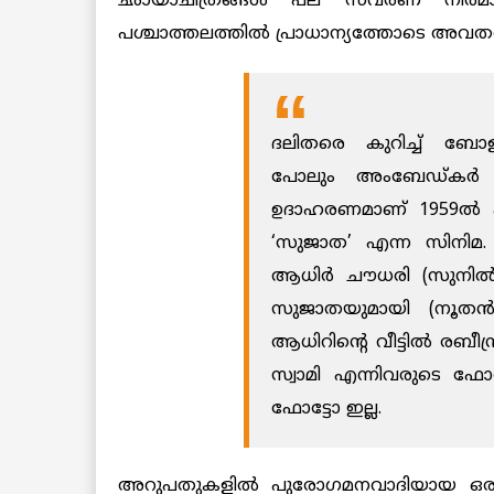
ഛായാചിത്രങ്ങള്‍ പല സവര്‍ണ നിര്‍
പശ്ചാത്തലത്തില്‍ പ്രാധാന്യത്തോടെ അവതരിപ്പ
ദലിതരെ കുറിച്ച് ബോളി
പോലും അംബേഡ്കര്‍ പ്ര
ഉദാഹരണമാണ് 1959ല്‍ 
‘സുജാത’ എന്ന സിനിമ.
ആധിര്‍ ചൗധരി (സുനില്
സുജാതയുമായി (നൂതന്‍
ആധിറിന്റെ വീട്ടില്‍ രബീന
സ്വാമി എന്നിവരുടെ ഫോട
ഫോട്ടോ ഇല്ല.
അറുപതുകളില്‍ പുരോഗമനവാദിയായ ഒരു ബ്ര