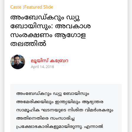
Caste
Featured Slide
അംബേഡ്കറും ഡ്യു
ബോയിസും: അവകാശ
സംരക്ഷണം ആഗോള
തലത്തില്‍
ലൂയിസ് കബ്രേറ
April 14, 2018
അംബേഡ്കറും ഡ്യു ബോയിസും
അമേരിക്കയിലും ഇന്ത്യയിലും ആഭ്യന്തര
സാമൂഹിക ഘടനയുടെ നിശിത വിമർശകരും
അതിനെതിരെ സംസാരിച്ച
പ്രക്ഷോഭകാരികളുമായിരുന്നു. എന്നാൽ