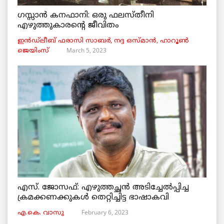
ഗസ്സാൻ കനഫാനി: ഒരു ഫലസ്തീനി
എഴുത്തുകാരന്റെ ജീവിതം
ഇൻഡ്ലീബ് ​​ഫരാസി സാബർ, നദ്ദ ഒസ്മാൻ, ഹാറൂൺ
March 5, 2023
ജെയിംസ്
എസ്. ജോസഫ്: എഴുത്തച്ഛൻ അടിച്ചേൽപ്പിച്ച
ക്രമക്കണക്കുകൾ തെറ്റിച്ചിട്ട ഭാഷാകവി
February 6, 2023
എ.കെ. വാസു