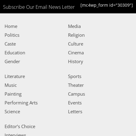
[mc4wp_form id="30309"]
Subscribe Our Email News Letter
Home
Media
Politics
Religion
Caste
Culture
Education
Cinema
Gender
History
Literature
Sports
Music
Theater
Painting
Campus
Performing Arts
Events
Science
Letters
Editor’s Choice
Interviews