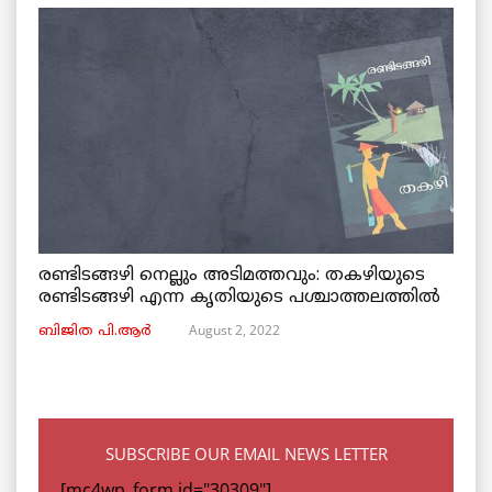
രണ്ടിടങ്ങഴി നെല്ലും അടിമത്തവും: തകഴിയുടെ
രണ്ടിടങ്ങഴി എന്ന കൃതിയുടെ പശ്ചാത്തലത്തിൽ
August 2, 2022
ബിജിത പി.ആർ
SUBSCRIBE OUR EMAIL NEWS LETTER
[mc4wp_form id="30309"]