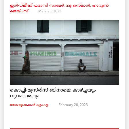
ഇൻഡ്ലീബ് ​​ഫരാസി സാബർ, നദ്ദ ഒസ്മാൻ, ഹാറൂൺ
March 5, 2023
ജെയിംസ്
കൊച്ചി-മുസ്‌രിസ് ബിനാലെ: കാഴ്ച്ചയും
വ്യവഹാരവും
February 28, 2023
അബൂബക്കർ എം.എ