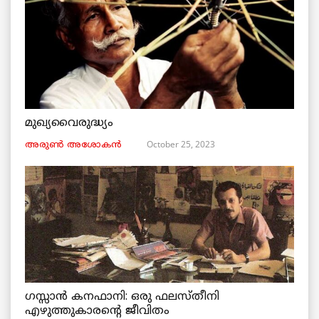
മുഖ്യവൈരുദ്ധ്യം
October 25, 2023
അരുണ്‍ അശോകൻ
ഗസ്സാൻ കനഫാനി: ഒരു ഫലസ്തീനി
എഴുത്തുകാരന്റെ ജീവിതം