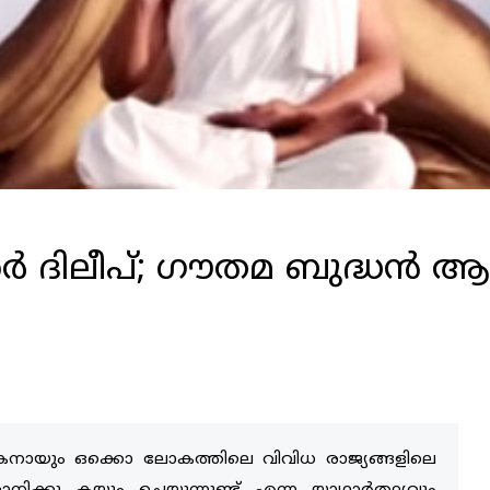
റ്റര്‍ ദിലീപ്; ഗൗതമ ബുദ്ധന്‍
നായും ഒക്കൊ ലോകത്തിലെ വിവിധ രാജ്യങ്ങളിലെ