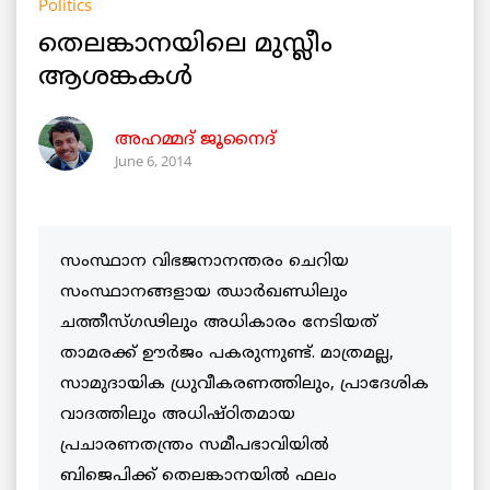
Politics
തെലങ്കാനയിലെ മുസ്ലീം
ആശങ്കകള്‍
അഹമ്മദ് ജൂനൈദ്
June 6, 2014
സംസ്ഥാന വിഭജനാനന്തരം ചെറിയ
സംസ്ഥാനങ്ങളായ ഝാര്‍ഖണ്ഡിലും
ചത്തീസ്ഗഢിലും അധികാരം നേടിയത്
താമരക്ക് ഊര്‍ജം പകരുന്നുണ്ട്. മാത്രമല്ല,
സാമുദായിക ധ്രുവീകരണത്തിലും, പ്രാദേശിക
വാദത്തിലും അധിഷ്ഠിതമായ
പ്രചാരണതന്ത്രം സമീപഭാവിയില്‍
ബിജെപിക്ക് തെലങ്കാനയില്‍ ഫലം