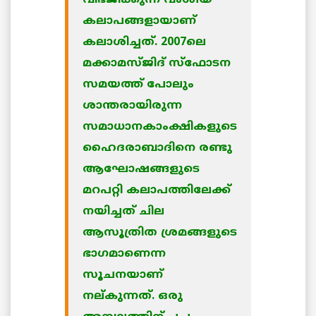
വിഭജിക്കുന്ന വംശീയ
കലാപങ്ങളായാണ്
കലാശിച്ചത്. 2007ലെ
മക്കാമസ്ജിദ് സ്‌ഫോടന
സമയത്ത് പോലും
ശാന്തരായിരുന്ന
സമാധാനകാംക്ഷികളുടെ
ഹൈദരാബാദിനെ രണ്ടു
ആഘോഷങ്ങളുടെ
മറപറ്റി കലാപത്തിലേക്ക്
നയിച്ചത് ചില
ആസൂത്രിത ശ്രമങ്ങളുടെ
ഭാഗമാണെന്ന
സൂചനയാണ്
നല്കുന്നത്. ഒരു