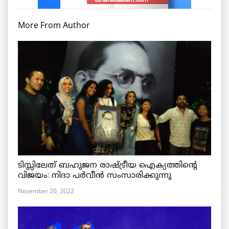
More From Author
ടിസ്സിലേത് ബഹുജന രാഷ്ട്രീയ ഐക്യത്തിന്റെ
വിജയം: നിദാ പർവീൻ സംസാരിക്കുന്നു
November 20, 2022