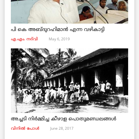
പി കെ അബ്ദുറഹിമാൻ എന്ന വഴികാട്ടി
May 6, 2019
എ.എം. നദ്‌വി
അച്ചടി നിര്‍മ്മിച്ച കീഴാള പൊതുമണ്ഡലങ്ങള്‍
June 28, 2017
വിനില്‍ പോള്‍