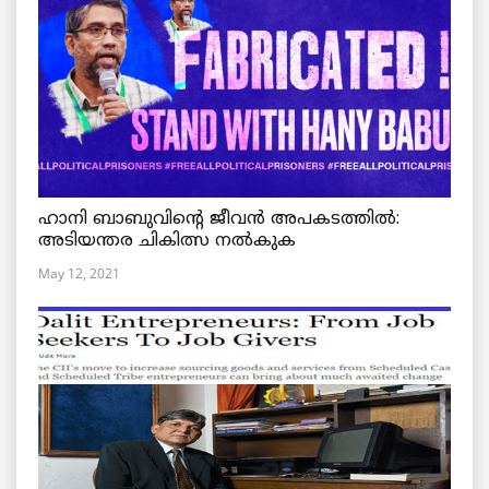
ഹാനി ബാബുവിന്റെ ജീവൻ അപകടത്തിൽ:
അടിയന്തര ചികിത്സ നൽകുക
May 12, 2021