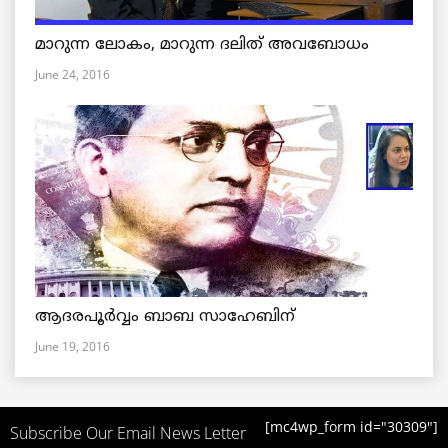
മാറുന്ന ലോകം, മാറുന്ന ദലിത് അവബോധം
June 24, 2016
ആദരപൂര്‍വ്വം ബാബ സാഹേബിന്
June 19, 2016
[mc4wp_form id="30309"]
Subscribe Our Email News Letter