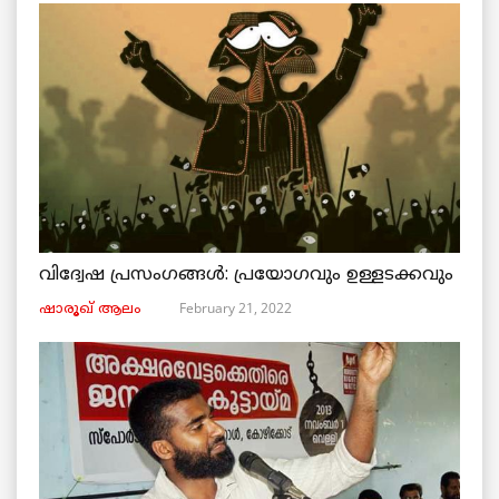
വിദ്വേഷ പ്രസംഗങ്ങൾ: പ്രയോഗവും ഉള്ളടക്കവും
February 21, 2022
ഷാരൂഖ് ആലം