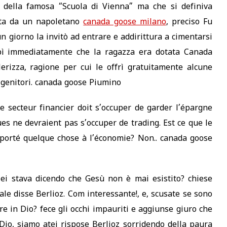
o della famosa “Scuola di Vienna” ma che si definiva
ata da un napoletano
canada goose milano
, preciso Fu
n giorno la invitò ad entrare e addirittura a cimentarsi
apì immediatamente che la ragazza era dotata Canada
lerizza, ragione per cui le offrì gratuitamente alcune
 genitori. canada goose Piumino
 secteur financier doit s’occuper de garder l’épargne
ues ne devraient pas s’occuper de trading. Est ce que le
porté quelque chose à l’économie? Non.. canada goose
ei stava dicendo che Gesù non è mai esistito? chiese
le disse Berlioz. Com interessante!, e, scusate se sono
e in Dio? fece gli occhi impauriti e aggiunse giuro che
io, siamo atei rispose Berlioz sorridendo della paura