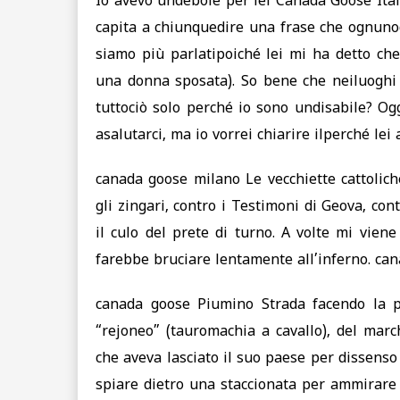
Io avevo undebole per lei Canada Goose Ital
capita a chiunquedire una frase che ognunod
siamo più parlatipoiché lei mi ha detto ch
una donna sposata). So bene che neiluoghi d
tuttociò solo perché io sono undisabile? Og
asalutarci, ma io vorrei chiarire ilperché lei
canada goose milano Le vecchiette cattolich
gli zingari, contro i Testimoni di Geova, con
il culo del prete di turno. A volte mi vien
farebbe bruciare lentamente all’inferno. ca
canada goose Piumino Strada facendo la pi
“rejoneo” (tauromachia a cavallo), del ma
che aveva lasciato il suo paese per dissenso 
spiare dietro una staccionata per ammirare i