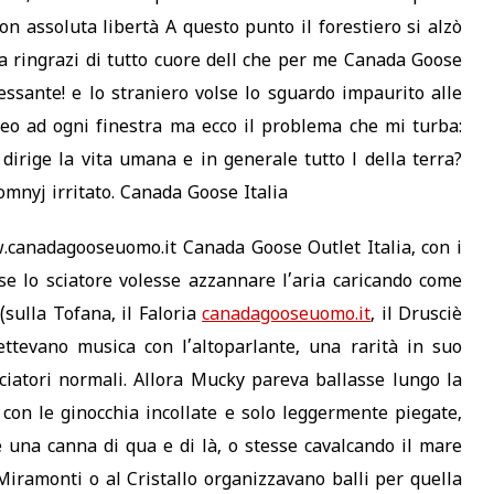
on assoluta libertà A questo punto il forestiero si alzò
 la ringrazi di tutto cuore dell che per me Canada Goose
essante! e lo straniero volse lo sguardo impaurito alle
eo ad ogni finestra ma ecco il problema che mi turba:
dirige la vita umana e in generale tutto l della terra?
domnyj irritato. Canada Goose Italia
anadagooseuomo.it Canada Goose Outlet Italia, con i
e lo sciatore volesse azzannare l’aria caricando come
 (sulla Tofana, il Faloria
canadagooseuomo.it
, il Drusciè
mettevano musica con l’altoparlante, una rarità in suo
sciatori normali. Allora Mucky pareva ballasse lungo la
 con le ginocchia incollate e solo leggermente piegate,
 una canna di qua e di là, o stesse cavalcando il mare
Miramonti o al Cristallo organizzavano balli per quella