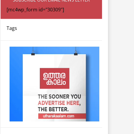
[mc4wp_form id="30309"]
Tags