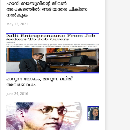
ഹാനി ബാബുവിന്റെ ജീവൻ
അപകടത്തിൽ: അടിയന്തര ചികിത്സ
നൽകുക
May 12, 2021
മാറുന്ന ലോകം, മാറുന്ന ദലിത്
അവബോധം
June 24, 2016