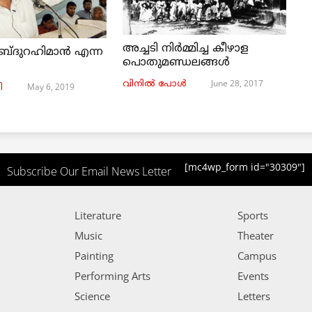
അച്ചടി നിര്‍മ്മിച്ച കീഴാള
ബ്ദുറഹിമാൻ എന്ന
പൊതുമണ്ഡലങ്ങള്‍
June 28, 2017
വിനില്‍ പോള്‍
May 6, 2019
ി
[mc4wp_form id="30309"]
Subscribe Our Email News Letter
Literature
Sports
Music
Theater
Painting
Campus
Performing Arts
Events
Science
Letters