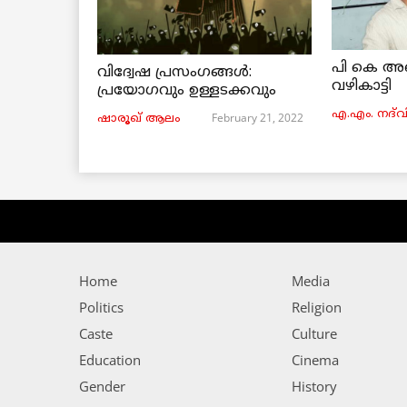
പി കെ അ
വിദ്വേഷ പ്രസംഗങ്ങൾ:
വഴികാട്ടി
പ്രയോഗവും ഉള്ളടക്കവും
എ.എം. നദ്‌വ
February 21, 2022
ഷാരൂഖ് ആലം
Home
Media
Politics
Religion
Caste
Culture
Education
Cinema
Gender
History