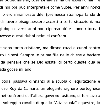
ia outlet milano, cosanormalissima tra esseri umani, e
i noi poi può interpretare come vuole. Per anni nonci
e io ero innamorato dilei (premessa stiamoparlando di
i lavoro bisognaessere accorti a certe situazioni, ma
gi dopo diversi anni non cipenso più e siamo ritornati
 avesse questi dubbi neimiei confronti.
e sono tanto cristiane, ma dicono cazzi e cunni contro
tro i cinesi. Sempre in prima fila nelle chiese a baciare
e da pensare che se Dio esiste, di certo queste qua le
nada goose milano
ccola passava dinnanzi alla scuola di equitazione e
rchese Ruy da Camara, un elegante signore portoghese
nei confronti dell’allora governo lusitano, si fermava a
 volteggi a cavallo di quella “Alta scuola” equestre, la