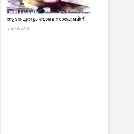
ആദരപൂര്‍വ്വം ബാബ സാഹേബിന്
June 19, 2016