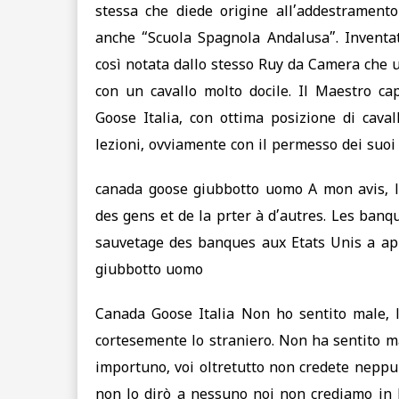
stessa che diede origine all’addestrament
anche “Scuola Spagnola Andalusa”. Invent
così notata dallo stesso Ruy da Camera che u
con un cavallo molto docile. Il Maestro c
Goose Italia, con ottima posizione di caval
lezioni, ovviamente con il permesso dei suoi
canada goose giubbotto uomo A mon avis, le
des gens et de la prter à d’autres. Les banq
sauvetage des banques aux Etats Unis a ap
giubbotto uomo
Canada Goose Italia Non ho sentito male, l
cortesemente lo straniero. Non ha sentito ma
importuno, voi oltretutto non credete neppur
non lo dirò a nessuno noi non crediamo in D