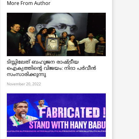
More From Author
ടിസ്സിലേത് ബഹുജന രാഷ്ട്രീയ
ഐക്യത്തിന്റെ വിജയം: നിദാ പർവീൻ
സംസാരിക്കുന്നു
November 20, 2022