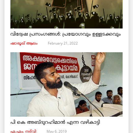
വിദ്വേഷ പ്രസംഗങ്ങൾ: പ്രയോഗവും ഉള്ളടക്കവും
February 21, 2022
ഷാരൂഖ് ആലം
പി കെ അബ്ദുറഹിമാൻ എന്ന വഴികാട്ടി
May 6, 2019
എ.എം. നദ്‌വി