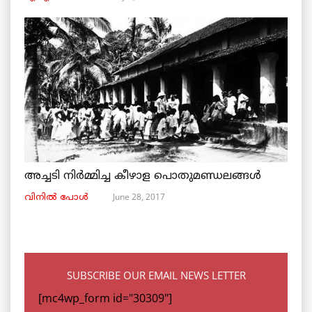
അച്ചടി നിര്‍മ്മിച്ച കീഴാള പൊതുമണ്ഡലങ്ങള്‍
June 28, 2017
വിനില്‍ പോള്‍
SUBSCRIBE OUR EMAIL NEWS LETTER
[mc4wp_form id="30309"]