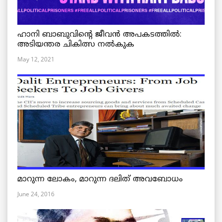
ഹാനി ബാബുവിന്റെ ജീവൻ അപകടത്തിൽ:
അടിയന്തര ചികിത്സ നൽകുക
May 12, 2021
മാറുന്ന ലോകം, മാറുന്ന ദലിത് അവബോധം
June 24, 2016