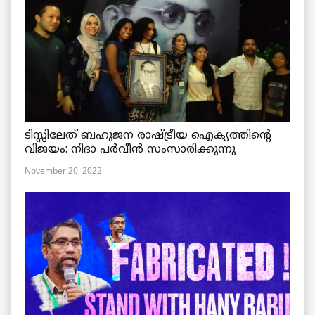
ടിസ്സിലേത് ബഹുജന രാഷ്ട്രീയ ഐക്യത്തിന്റെ
വിജയം: നിദാ പർവീൻ സംസാരിക്കുന്നു
November 20, 2022