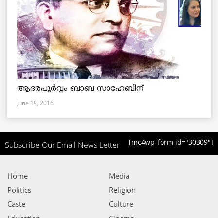
ആദരപൂര്‍വ്വം ബാബ സാഹേബിന്
June 19, 2016
[mc4wp_form id="30309"]
Subscribe Our Email News Letter
Home
Media
Politics
Religion
Caste
Culture
Education
Cinema