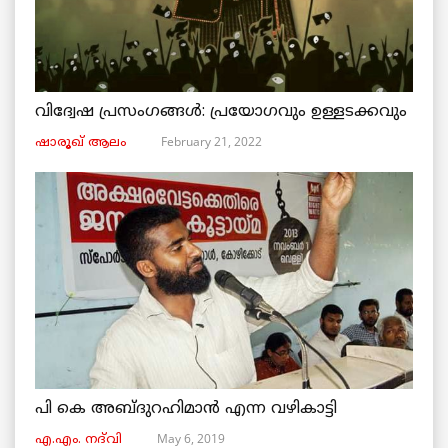
വിദ്വേഷ പ്രസംഗങ്ങൾ: പ്രയോഗവും ഉള്ളടക്കവും
February 21, 2022
ഷാരൂഖ് ആലം
പി കെ അബ്ദുറഹിമാൻ എന്ന വഴികാട്ടി
May 6, 2019
എ.എം. നദ്‌വി