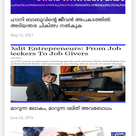
ഹാനി ബാബുവിന്റെ ജീവൻ അപകടത്തിൽ:
അടിയന്തര ചികിത്സ നൽകുക
May 12, 2021
മാറുന്ന ലോകം, മാറുന്ന ദലിത് അവബോധം
June 24, 2016