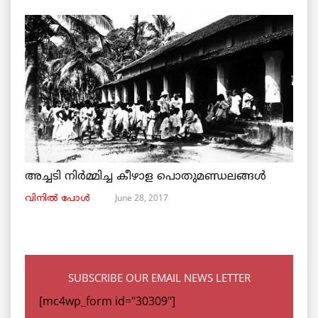
അച്ചടി നിര്‍മ്മിച്ച കീഴാള പൊതുമണ്ഡലങ്ങള്‍
June 28, 2017
വിനില്‍ പോള്‍
SUBSCRIBE OUR EMAIL NEWS LETTER
[mc4wp_form id="30309"]