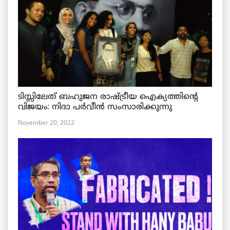
ടിസ്സിലേത് ബഹുജന രാഷ്ട്രീയ ഐക്യത്തിന്റെ
വിജയം: നിദാ പർവീൻ സംസാരിക്കുന്നു
November 20, 2022