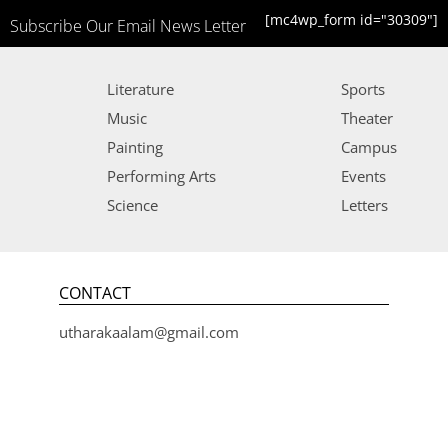
[mc4wp_form id="30309"]
Subscribe Our Email News Letter
Literature
Sports
Music
Theater
Painting
Campus
Performing Arts
Events
Science
Letters
CONTACT
utharakaalam@gmail.com