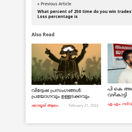
« Previous Article
What percent of 250 time do you win trades
Loss percentage is
Also Read
പി കെ അ
വിദ്വേഷ പ്രസംഗങ്ങൾ:
വഴികാട്ടി
പ്രയോഗവും ഉള്ളടക്കവും
എ.എം. നദ്‌വ
February 21, 2022
ഷാരൂഖ് ആലം