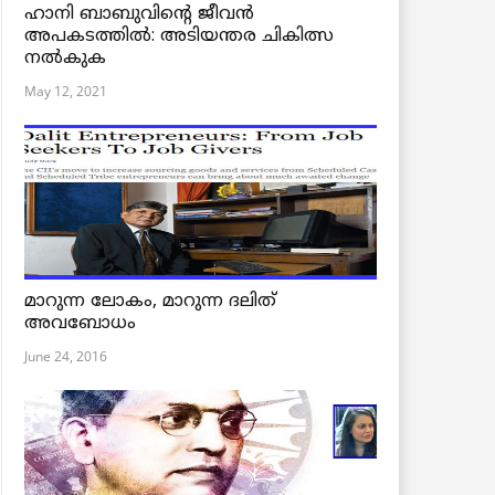
ഹാനി ബാബുവിന്റെ ജീവൻ
അപകടത്തിൽ: അടിയന്തര ചികിത്സ
നൽകുക
May 12, 2021
മാറുന്ന ലോകം, മാറുന്ന ദലിത്
അവബോധം
June 24, 2016