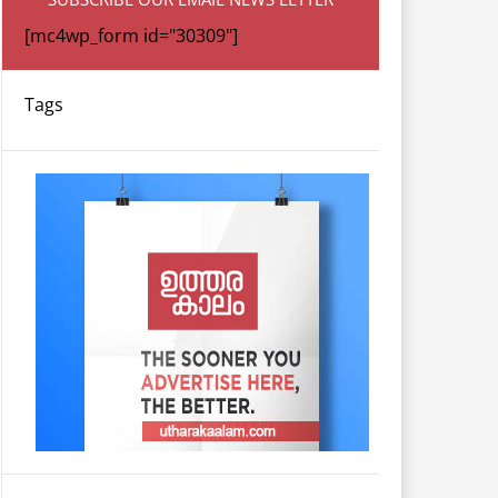
[mc4wp_form id="30309"]
Tags