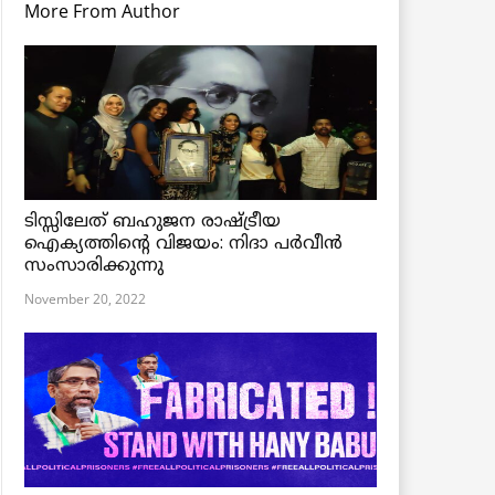
More From Author
ടിസ്സിലേത് ബഹുജന രാഷ്ട്രീയ
ഐക്യത്തിന്റെ വിജയം: നിദാ പർവീൻ
സംസാരിക്കുന്നു
November 20, 2022