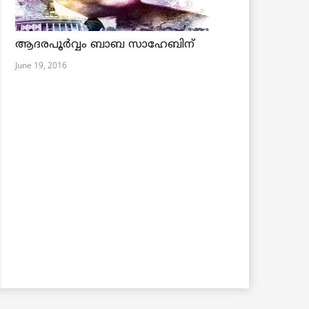
ആദരപൂര്‍വ്വം ബാബ സാഹേബിന്
June 19, 2016