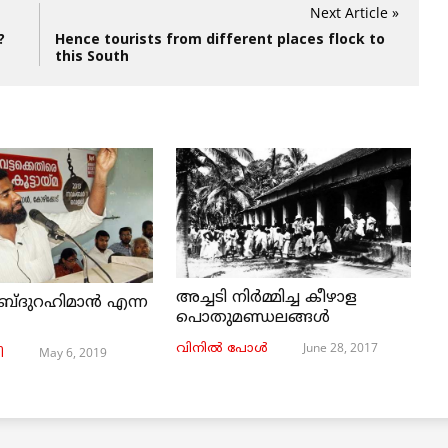
Next Article »
?
Hence tourists from different places flock to
this South
അച്ചടി നിര്‍മ്മിച്ച കീഴാള
ബ്ദുറഹിമാൻ എന്ന
പൊതുമണ്ഡലങ്ങള്‍
June 28, 2017
വിനില്‍ പോള്‍
May 6, 2019
ി