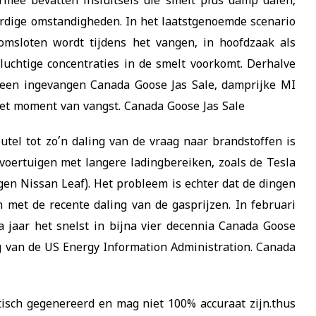
rmee bevatten insluitsels die smelt plus damp dalen,
rdige omstandigheden. In het laatstgenoemde scenario
omsloten wordt tijdens het vangen, in hoofdzaak als
luchtige concentraties in de smelt voorkomt. Derhalve
ogeen ingevangen Canada Goose Jas Sale, damprijke MI
het moment van vangst. Canada Goose Jas Sale
tel tot zo’n daling van de vraag naar brandstoffen is
voertuigen met langere ladingbereiken, zoals de Tesla
gen Nissan Leaf). Het probleem is echter dat de dingen
n met de recente daling van de gasprijzen. In februari
 jaar het snelst in bijna vier decennia Canada Goose
 van de US Energy Information Administration. Canada
tisch gegenereerd en mag niet 100% accuraat zijn.thus