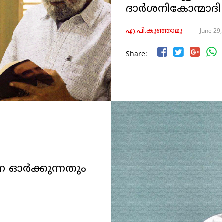
ദാർശനികോന്മാദി
June 29
എ.പി.കുഞ്ഞാമു
Share:
ര്‍ക്കുന്നതും