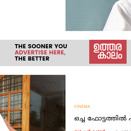
CINEMA
ഒച്ച ഫോട്ടത്തിൽ പ