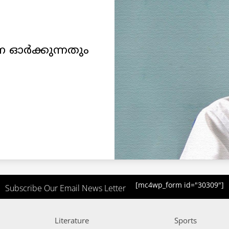
ര്‍ക്കുന്നതും
[mc4wp_form id="30309"]
Subscribe Our Email News Letter
Literature
Sports