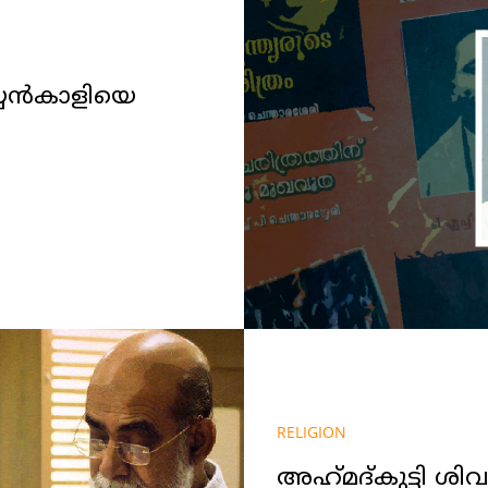
യ്യന്‍കാളിയെ
‍
RELIGION
അഹ്‌മദ്‌കുട്ടി ശ