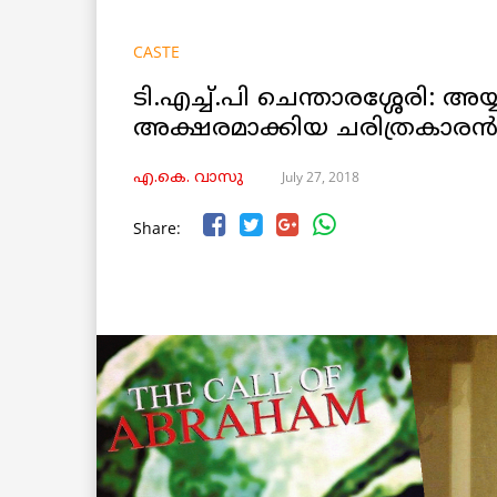
CASTE
ടി.എച്ച്.പി ചെന്താരശ്ശേരി: അ
അക്ഷരമാക്കിയ ചരിത്രകാരന്
July 27, 2018
എ.കെ. വാസു
Share: