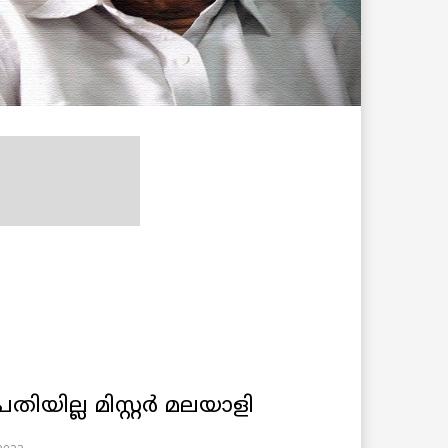
തിയില്ല മിസ്റ്റർ മലയാളി