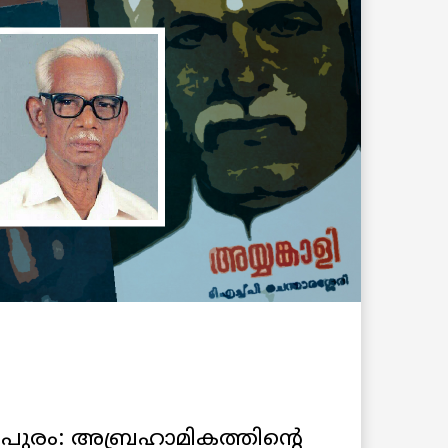
ിവപുരം: അബ്രഹാമികത്തിന്റെ