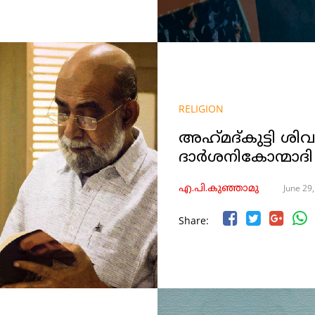
RELIGION
അഹ്‌മദ്‌കുട്ടി ശ
ദാർശനികോന്മാദി
June 29
എ.പി.കുഞ്ഞാമു
Share: