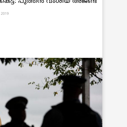
്ടുകെട്ട്: പുത്തന്‍ വംശീയ അജണ്ട
, 2019