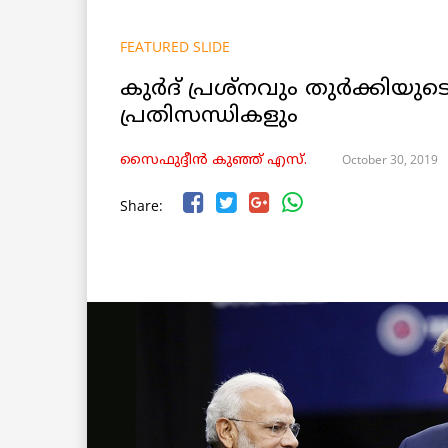
FEATURED SLIDE
കുർദ് പ്രശ്നവും തുർക്കിയു
പ്രതിസന്ധികളും
October 30, 2019
സൈഫുദ്ദീൻ കുഞ്ഞ് എസ്.
Share: