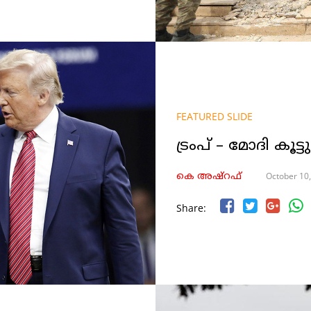
FEATURED SLIDE
ട്രംപ് – മോദി കൂട
October 10
കെ അഷ്‌റഫ്
Share: