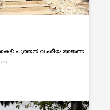
്ടുകെട്ട്: പുത്തന്‍ വംശീയ അജണ്ട
, 2019