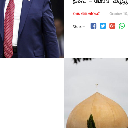
ട്രംപ് – മോദി കൂട
October 10
കെ അഷ്‌റഫ്
Share: