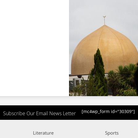
[mc4wp_form id="30309"]
Subscribe Our Email News Letter
Literature
Sports