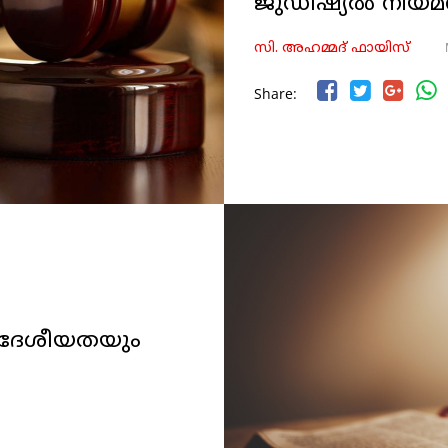
ജുഡീഷ്യല്‍ നിയമ
സി. അഹമ്മദ് ഫായിസ്
Share:
 ദേശീയതയും