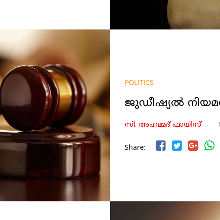
POLITICS
ജുഡീഷ്യല്‍ നിയമ
സി. അഹമ്മദ് ഫായിസ്
Share: