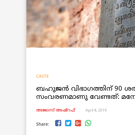
CASTE
ബഹുജൻ വിഭാഗത്തിന് 90 ശ
സംവരണമാണു വേണ്ടത്: മന
April 8, 2019
അജാസ് അഷ്റഫ്
Share: