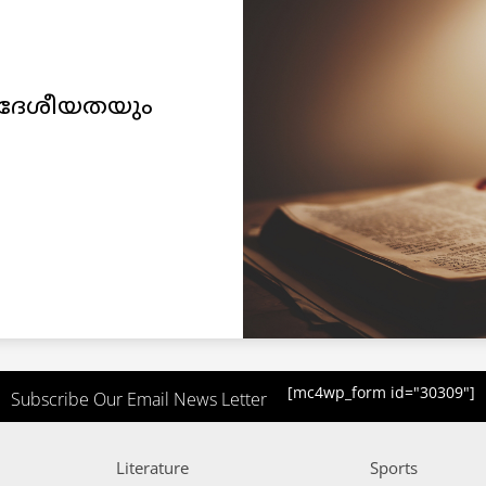
 ദേശീയതയും
[mc4wp_form id="30309"]
Subscribe Our Email News Letter
Literature
Sports