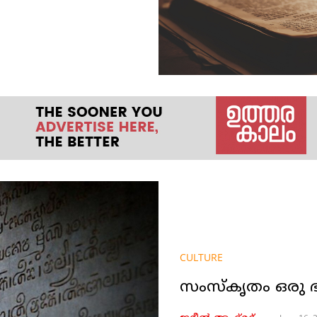
CULTURE
സംസ്‌കൃതം ഒരു ഭ