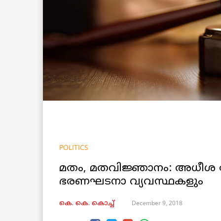
POLITICS
മതം, മതവിജ്ഞാനം: അധീശ
ഭരണഘടനാ വ്യവസ്ഥകളും
December 9, 2018
കെ. കെ. കൊച്ച്