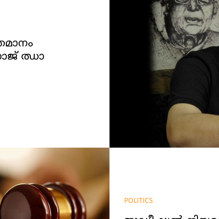
തമാനം
ോജ് ഝാ
POLITICS