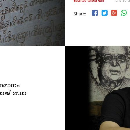
June 16, 
ജമീൽ അഹ്‌മദ്‌
Share:
തമാനം
ോജ് ഝാ