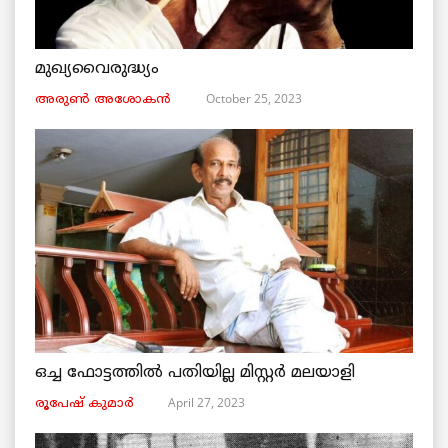
മുഖ്യവൈരുദ്ധ്യം
October 25, 2023
അരുണ്‍ അശോകൻ
ഒച്ച ഫോട്ടത്തിൽ പതിയില്ല മിസ്റ്റർ മലയാളി
April 27, 2023
രൂപേഷ്‌ കുമാര്‍