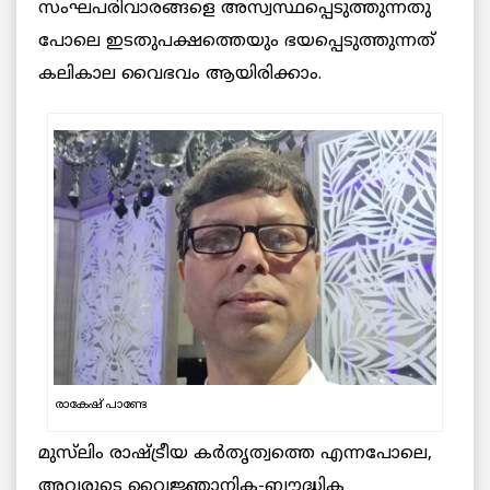
സംഘപരിവാരങ്ങളെ അസ്വസ്ഥപ്പെടുത്തുന്നതു
പോലെ ഇടതുപക്ഷത്തെയും ഭയപ്പെടുത്തുന്നത്
കലികാല വൈഭവം ആയിരിക്കാം.
രാകേഷ് പാണ്ടേ
മുസ്‌ലിം രാഷ്ട്രീയ കർതൃത്വത്തെ എന്നപോലെ,
അവരുടെ വൈജ്ഞാനിക-ബൗദ്ധിക