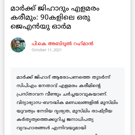
മാർക്ക് ജിഹാദും എളമരം
കരീമും: 90കളിലെ ഒരു
ജെഎൻയു ഓർമ
പി.കെ അബ്ദുൽ റഹ്‌മാൻ
October 11, 2021
മാർക്ക് ജിഹാദ് ആരോപണത്തെ തുടര്‍ന്ന്
സിപിഎം നേതാവ് എളമരം കരീമിന്റെ
പ്രസ്താവന വീണ്ടും ചർച്ചയാവുകയാണ്.
വിദ്യാഭ്യാസ-ബൗദ്ധിക മണ്ഡലങ്ങളിൽ മുസ്‌ലിം
യുവത്വം നേടിയ ദൃശ്യത, മുസ്‌ലിം രാഷ്ട്രീയ
കർതൃത്വത്തെക്കുറിച്ച ജനാധിപത്യ
വ്യവഹാരങ്ങൾ എന്നിവയുമായി