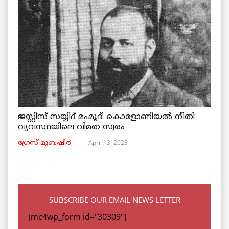
ജസ്റ്റിസ് സയ്യിദ് മഹ്മൂദ്: കൊളോണിയൽ നീതി
വ്യവസ്ഥയിലെ വിമത സ്വരം
April 13, 2023
ഗ്രേസ് മുബഷിർ
SUBSCRIBE OUR EMAIL NEWS LETTER
[mc4wp_form id="30309"]