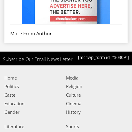
More From Author
[mc4wp_form id="30309"]
Subscribe Our Email News Letter
Home
Media
Politics
Religion
Caste
Culture
Education
Cinema
Gender
History
Literature
Sports