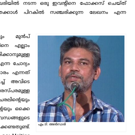
ുവരിയിൽ നടന്ന ഒരു ഇവന്‍റിനെ ഫോക്കസ് ചെയ്ത്
േക്കാൾ പിറകിൽ സഞ്ചരിക്കുന്ന ലേഖനം എന്ന
കും മുൻപ്
ിനെ എല്ലാം
കാനുമുള്ള
എന്ന ചോദ്യം
്കാരം എന്നത്
ച്ച് അവിടെ
്‌പരമുള്ള
ിന്‍റെയും
െയും ഒക്കെ
ങ്ങളുടെ
എം.ടി. അൻസാരി
ണ്ടതുണ്ട്.