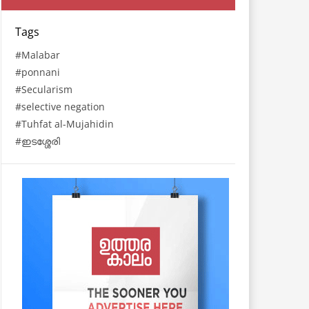
Tags
Malabar
ponnani
Secularism
selective negation
Tuhfat al-Mujahidin
ഇടശ്ശേരി