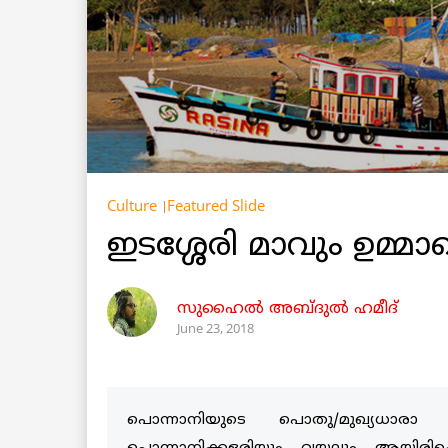
Culture
Featured Slide
ഇടശ്ശേരി മാവും ഉമ്മാ
സുഹൈൽ അബ്ദുൽ ഹമീദ്
June 23, 2018
പൊന്നാനിയുടെ പൊതു/മുഖ്യധാരാ