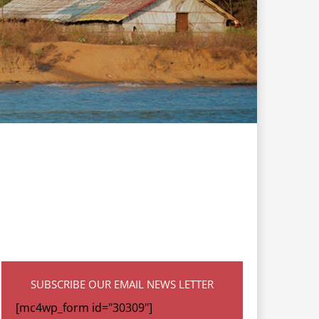
SUBSCRIBE OUR EMAIL NEWS LETTER
[mc4wp_form id="30309"]