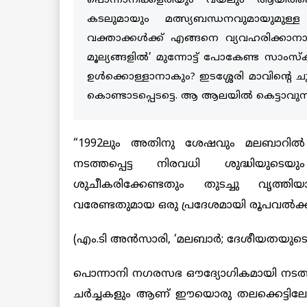
പൊന്നാനിക്കളരിയും വയലും ആയിരിക്ക
കടലുമായും മത്സ്യബന്ധനവുമായുമുള
വക്താക്കൾക്ക് എങ്ങനെ വ്യവഹരിക്ക
മൂല്യങ്ങളിൽ’ മുന്നോട്ട് പോകേണ്ട സാം
ഉൾക്കൊള്ളാനാകും? ഇടശ്ശേരി മാവിന്‍റെ 
കൊണ്ടാടപ്പെടട്ടെ. ആ ആലയിൽ കെട്ടാവുന്
“1992ലും അതിനു ശേഷവും മലബാറിൽ മ
നടത്തപ്പെട്ട നിരവധി ശുദ്ധിയുടെ
ശുചീകരിക്കേണ്ടതും തുടച്ചു വൃത്തിയാക
വരേണ്ടതുമായ ഒരു പ്രദേശമായി രൂപവൽക്കരിക
(എം.ടി അൻസാരി, ‘മലബാർ; ദേശീയതയുടെ
പൊന്നാനി നഗരസഭ ഔദ്യോഗികമായി നടത്
ചർച്ചകളും ആണ് ഈയൊരു തലക്കെട്ടിലേക്