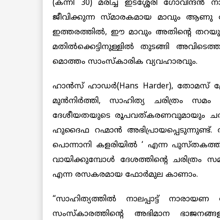
(കന്നി 30) മരിച്ച ഇടശ്ശേരി ഗോവിന്ദൻ
ജീവിക്കുന്ന സ്മാരകമായ മാവും ആണു മ
ഇത്തരത്തിൽ, ഈ മാവും അതിന്‍റെ തറയും
മതിൽക്കെട്ടിനുള്ളിൽ തുടങ്ങി അവിടെത്
മൊത്തം സാംസ്‌കാരിക വ്യവഹാരവും.
ഹാൻസ് ഹാ‍ഡര്‍(Hans Harder), തോമസ് ത
മുൻനിർത്തി, സാഹിത്യ ചരിത്രം സമ
ദേശീയതയുടെ രൂപവത്കരണവുമായും ചരിത്ര ന
ഹുദൈഫ റഹ്മാൻ അഭിപ്രായപ്പെടുന്നുണ്ട്.
പൊന്നാനി കളരിയിൽ ‘ എന്ന പുസ്തകത
വായിക്കുമ്പോൾ ദേശത്തിന്‍റെ ചരിത്രം സ
എന്ന രസകരമായ ഫോര്‍മുല കാണാം.
“സാഹിത്യത്തിൽ നാലപ്പാട്ട് നാരായണ
സംസ്കാരത്തിന്‍റെ അഭിമാന ഭാജനങ്ങള