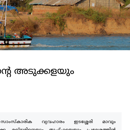
ന്‍റെ അടുക്കളയും
 സാംസ്കാരിക വ്യവഹാരം ഇടശ്ശേരി മാവും