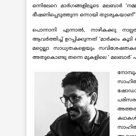
ഒന്നിലേറെ മാർഗങ്ങളിലൂടെ മലബാർ ‘നമ്മു
ഭീഷണിപ്പെടുത്തുന്ന ഒന്നായി തുടരുകയാണ്”
പൊന്നാനി എന്നാൽ, നാഴികക്കു നാല്പത
ആവർത്തിച്ച് ഉറപ്പിക്കുന്നത് ‘മാർക്കം കൂ
മറ്റെല്ലാ സാധ്യതകളെയും സവിശേഷതകളെയു
അതുകൊണ്ടു തന്നെ മുകളിലെ ‘ മലബാർ’ എന
നോമ്പ
സാഹിത
ഷോഡാ
പരിസര
അത്തര
കഥകൾക്
സാഹിത