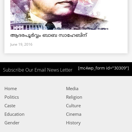
ആദരപൂര്‍വ്വം ബാബ സാഹേബിന്
June 19, 2016
[mc4wp_form id="30309"]
Subscribe Our Email News Letter
Home
Media
Politics
Religion
Caste
Culture
Education
Cinema
Gender
History