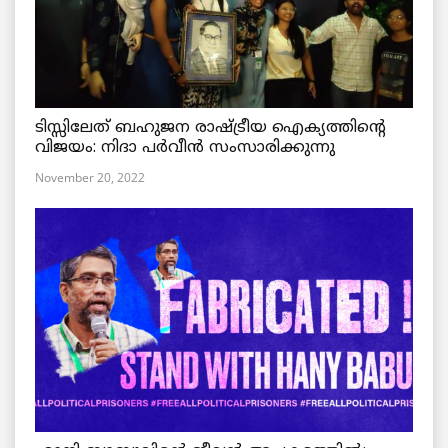
ടിസ്സിലേത് ബഹുജന രാഷ്ട്രീയ ഐക്യത്തിന്റെ
വിജയം: നിദാ പർവീൻ സംസാരിക്കുന്നു
November 20, 2022