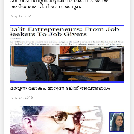
ഹാനി ബാബുവിന്റെ ജീവൻ അപകടത്തിൽ:
അടിയന്തര ചികിത്സ നൽകുക
May 12, 2021
മാറുന്ന ലോകം, മാറുന്ന ദലിത് അവബോധം
June 24, 2016