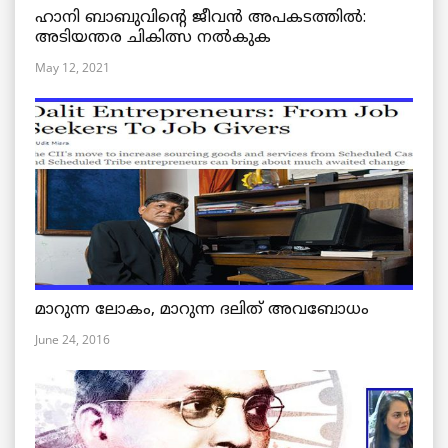
ഹാനി ബാബുവിന്റെ ജീവൻ അപകടത്തിൽ:
അടിയന്തര ചികിത്സ നൽകുക
May 12, 2021
മാറുന്ന ലോകം, മാറുന്ന ദലിത് അവബോധം
June 24, 2016