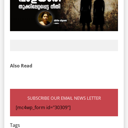
Also Read
SUBSCRIBE OUR EMAIL NEWS LETTER
[mc4wp_form id="30309"]
Tags