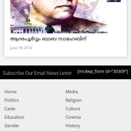
ആദരപൂര്‍വ്വം ബാബ സാഹേബിന്
June 19, 2016
[mc4wp_form id="30309"]
Subscribe Our Email News Letter
Home
Media
Politics
Religion
Caste
Culture
Education
Cinema
Gender
History