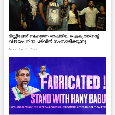
ടിസ്സിലേത് ബഹുജന രാഷ്ട്രീയ ഐക്യത്തിന്റെ
വിജയം: നിദാ പർവീൻ സംസാരിക്കുന്നു
November 20, 2022