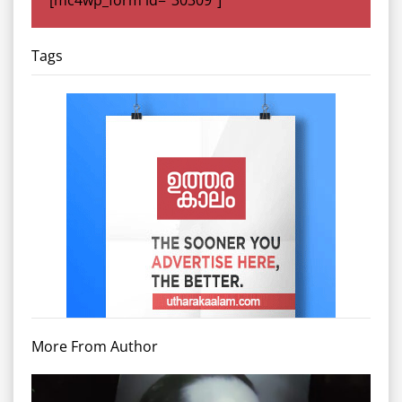
[mc4wp_form id="30309"]
Tags
More From Author