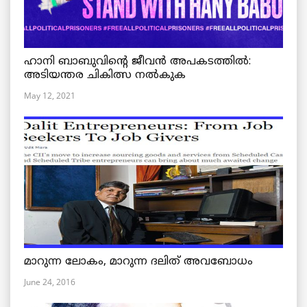
ഹാനി ബാബുവിന്റെ ജീവൻ അപകടത്തിൽ:
അടിയന്തര ചികിത്സ നൽകുക
May 12, 2021
മാറുന്ന ലോകം, മാറുന്ന ദലിത് അവബോധം
June 24, 2016