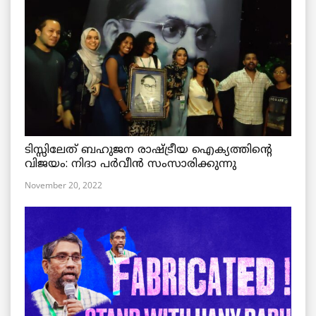
ടിസ്സിലേത് ബഹുജന രാഷ്ട്രീയ ഐക്യത്തിന്റെ
വിജയം: നിദാ പർവീൻ സംസാരിക്കുന്നു
November 20, 2022