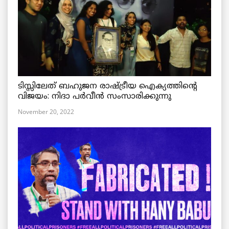
ടിസ്സിലേത് ബഹുജന രാഷ്ട്രീയ ഐക്യത്തിന്റെ
വിജയം: നിദാ പർവീൻ സംസാരിക്കുന്നു
November 20, 2022