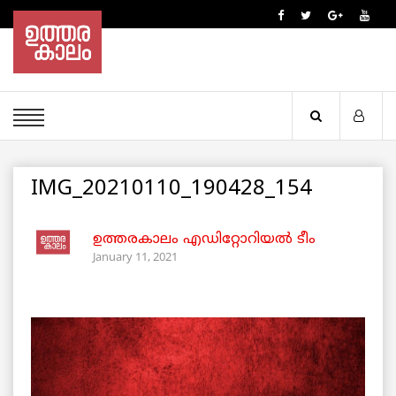
IMG_20210110_190428_154
ഉത്തരകാലം എഡിറ്റോറിയല്‍ ടീം
January 11, 2021