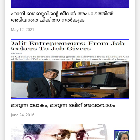
ഹാനി ബാബുവിന്റെ ജീവൻ അപകടത്തിൽ:
അടിയന്തര ചികിത്സ നൽകുക
May 12, 2021
മാറുന്ന ലോകം, മാറുന്ന ദലിത് അവബോധം
June 24, 2016