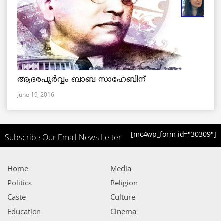
ആദരപൂര്‍വ്വം ബാബ സാഹേബിന്
June 19, 2016
[mc4wp_form id="30309"]
Subscribe Our Email News Letter
Home
Media
Politics
Religion
Caste
Culture
Education
Cinema