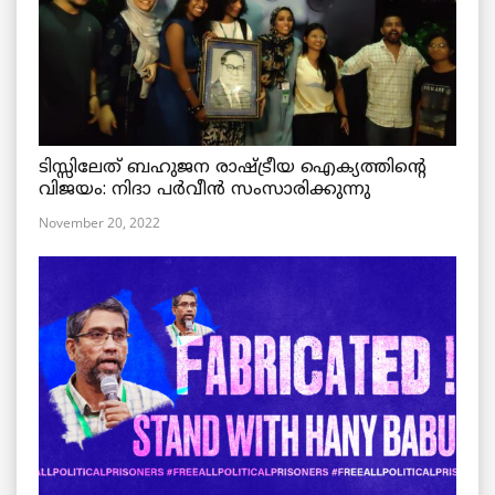
ടിസ്സിലേത് ബഹുജന രാഷ്ട്രീയ ഐക്യത്തിന്റെ
വിജയം: നിദാ പർവീൻ സംസാരിക്കുന്നു
November 20, 2022