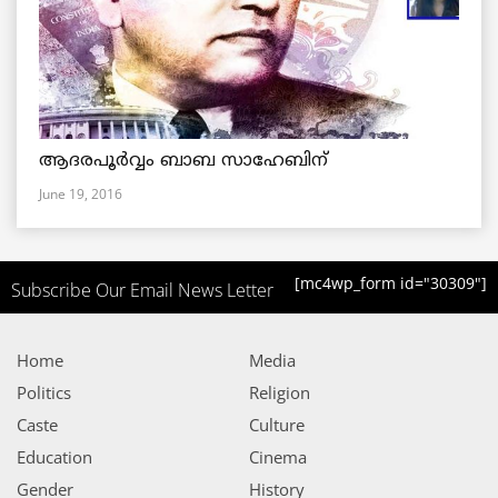
ആദരപൂര്‍വ്വം ബാബ സാഹേബിന്
June 19, 2016
[mc4wp_form id="30309"]
Subscribe Our Email News Letter
Home
Media
Politics
Religion
Caste
Culture
Education
Cinema
Gender
History