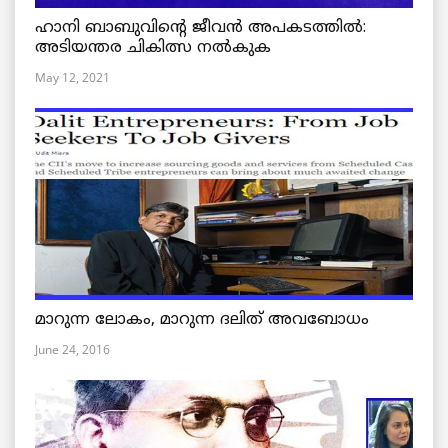
ഹാനി ബാബുവിന്റെ ജീവൻ അപകടത്തിൽ:
അടിയന്തര ചികിത്സ നൽകുക
May 12, 2021
മാറുന്ന ലോകം, മാറുന്ന ദലിത് അവബോധം
June 24, 2016