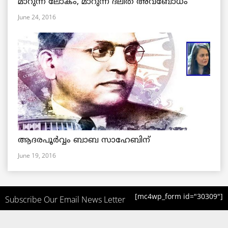
മാറുന്ന ലോകം, മാറുന്ന ദലിത് അവബോധം
June 24, 2016
ആദരപൂര്‍വ്വം ബാബ സാഹേബിന്
June 19, 2016
[mc4wp_form id="30309"]
Subscribe Our Email News Letter