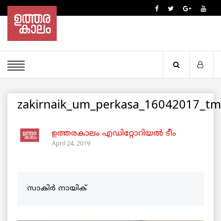
zakirnaik_um_perkasa_16042017_tmi
ഉത്തരകാലം എഡിറ്റോറിയല്‍ ടീം
April 24, 2019
സാകിർ നായിക്