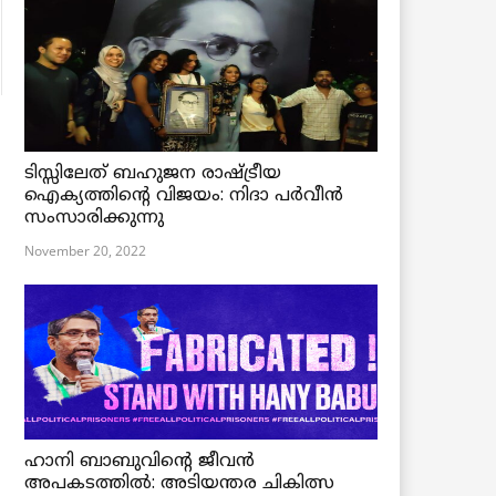
ടിസ്സിലേത് ബഹുജന രാഷ്ട്രീയ
ഐക്യത്തിന്റെ വിജയം: നിദാ പർവീൻ
സംസാരിക്കുന്നു
November 20, 2022
ഹാനി ബാബുവിന്റെ ജീവൻ
അപകടത്തിൽ: അടിയന്തര ചികിത്സ