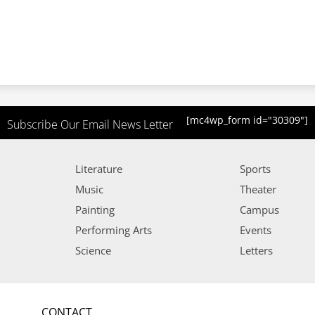
[mc4wp_form id="30309"]
Subscribe Our Email News Letter
Literature
Sports
Music
Theater
Painting
Campus
Performing Arts
Events
Science
Letters
CONTACT