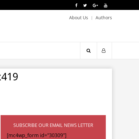
About Us
Authors
x419
SUBSCRIBE OUR EMAIL NEWS LETTER
[mc4wp_form id="30309"]