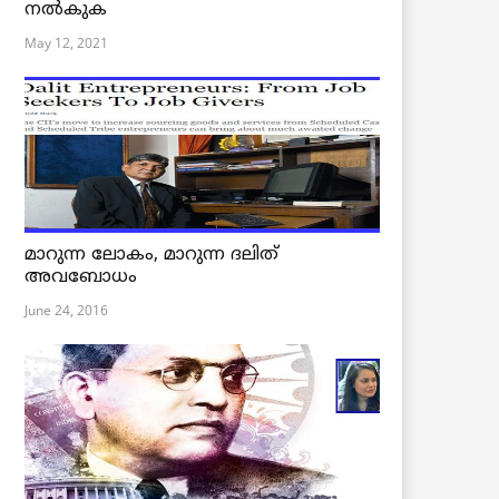
നൽകുക
May 12, 2021
മാറുന്ന ലോകം, മാറുന്ന ദലിത്
അവബോധം
June 24, 2016