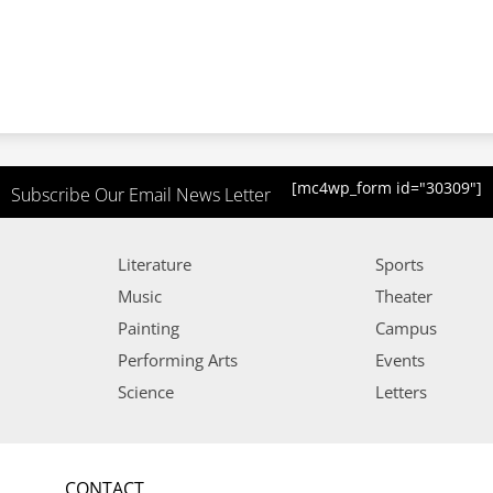
[mc4wp_form id="30309"]
Subscribe Our Email News Letter
Literature
Sports
Music
Theater
Painting
Campus
Performing Arts
Events
Science
Letters
CONTACT