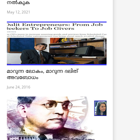
നൽകുക
May 12, 2021
മാറുന്ന ലോകം, മാറുന്ന ദലിത്
അവബോധം
June 24, 2016