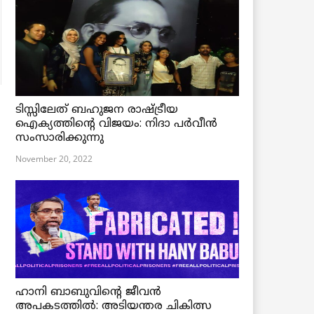
ടിസ്സിലേത് ബഹുജന രാഷ്ട്രീയ
ഐക്യത്തിന്റെ വിജയം: നിദാ പർവീൻ
സംസാരിക്കുന്നു
November 20, 2022
ഹാനി ബാബുവിന്റെ ജീവൻ
അപകടത്തിൽ: അടിയന്തര ചികിത്സ