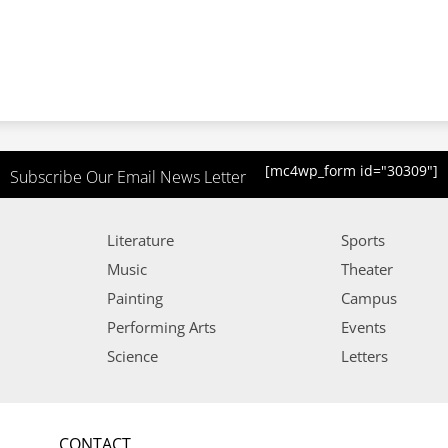
[mc4wp_form id="30309"]
Subscribe Our Email News Letter
Literature
Sports
Music
Theater
Painting
Campus
Performing Arts
Events
Science
Letters
CONTACT