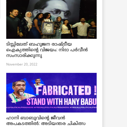
ടിസ്സിലേത് ബഹുജന രാഷ്ട്രീയ
ഐക്യത്തിന്റെ വിജയം: നിദാ പർവീൻ
സംസാരിക്കുന്നു
November 20, 2022
ഹാനി ബാബുവിന്റെ ജീവൻ
അപകടത്തിൽ: അടിയന്തര ചികിത്സ