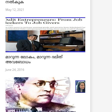
നൽകുക
May 12, 2021
മാറുന്ന ലോകം, മാറുന്ന ദലിത്
അവബോധം
June 24, 2016