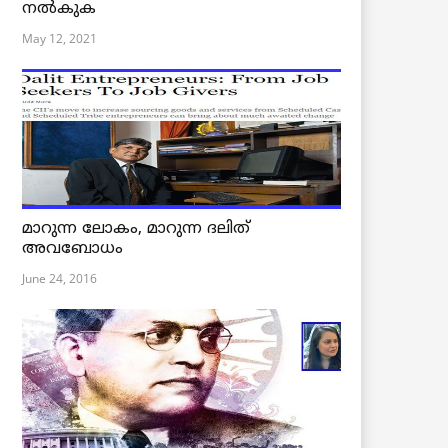
നൽകുക
May 12, 2021
മാറുന്ന ലോകം, മാറുന്ന ദലിത്
അവബോധം
June 24, 2016