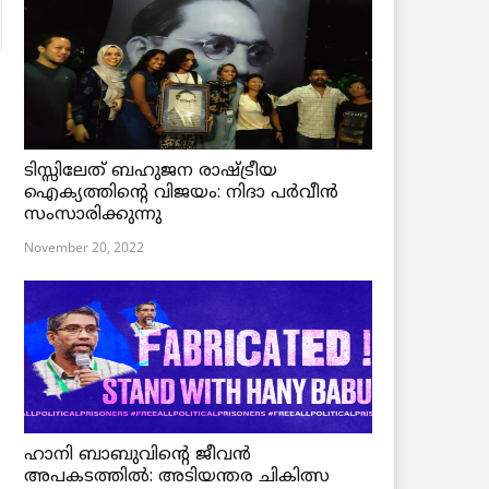
ടിസ്സിലേത് ബഹുജന രാഷ്ട്രീയ
ഐക്യത്തിന്റെ വിജയം: നിദാ പർവീൻ
സംസാരിക്കുന്നു
November 20, 2022
ഹാനി ബാബുവിന്റെ ജീവൻ
അപകടത്തിൽ: അടിയന്തര ചികിത്സ