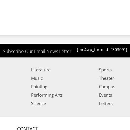
[mc4wp_form id="30309"]
Subscribe Our Email News Letter
Literature
Sports
Music
Theater
Painting
Campus
Performing Arts
Events
Science
Letters
CONTACT