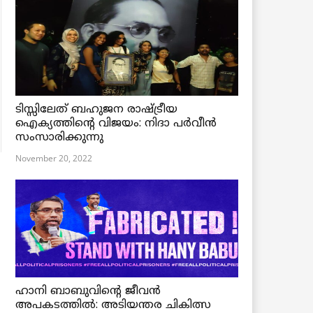
ടിസ്സിലേത് ബഹുജന രാഷ്ട്രീയ
ഐക്യത്തിന്റെ വിജയം: നിദാ പർവീൻ
സംസാരിക്കുന്നു
November 20, 2022
ഹാനി ബാബുവിന്റെ ജീവൻ
അപകടത്തിൽ: അടിയന്തര ചികിത്സ