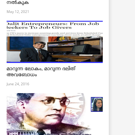
നൽകുക
May 12, 2021
മാറുന്ന ലോകം, മാറുന്ന ദലിത്
അവബോധം
June 24, 2016