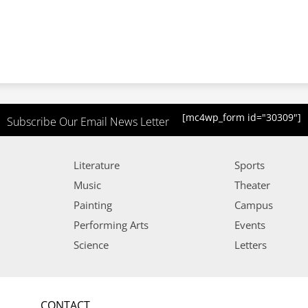
[mc4wp_form id="30309"]
Subscribe Our Email News Letter
Literature
Sports
Music
Theater
Painting
Campus
Performing Arts
Events
Science
Letters
CONTACT