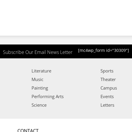
[mc4wp_form id="30309"]
Subscribe Our Email News Letter
Literature
Sports
Music
Theater
Painting
Campus
Performing Arts
Events
Science
Letters
CONTACT