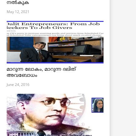
നൽകുക
May 12, 2021
മാറുന്ന ലോകം, മാറുന്ന ദലിത്
അവബോധം
June 24, 2016