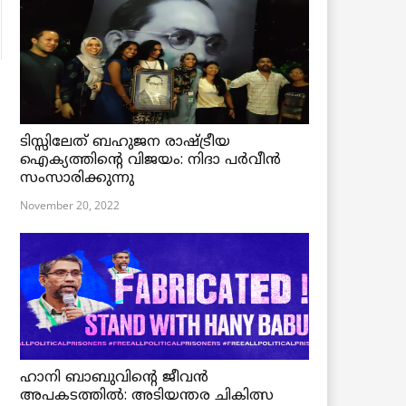
ടിസ്സിലേത് ബഹുജന രാഷ്ട്രീയ
ഐക്യത്തിന്റെ വിജയം: നിദാ പർവീൻ
സംസാരിക്കുന്നു
November 20, 2022
ഹാനി ബാബുവിന്റെ ജീവൻ
അപകടത്തിൽ: അടിയന്തര ചികിത്സ