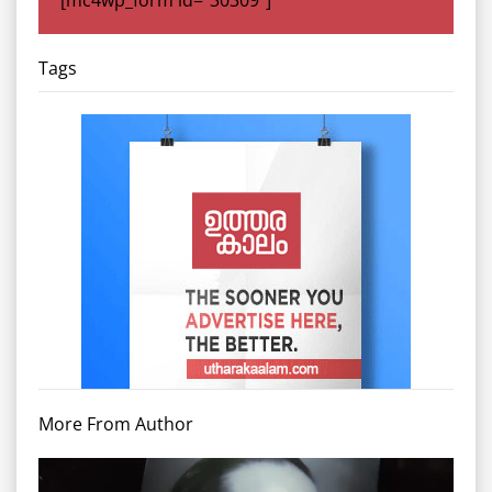
[mc4wp_form id="30309"]
Tags
More From Author