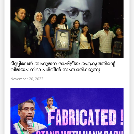
ടിസ്സിലേത് ബഹുജന രാഷ്ട്രീയ ഐക്യത്തിന്റെ
വിജയം: നിദാ പർവീൻ സംസാരിക്കുന്നു
November 20, 2022