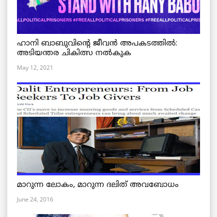
ഹാനി ബാബുവിന്റെ ജീവൻ അപകടത്തിൽ:
അടിയന്തര ചികിത്സ നൽകുക
May 12, 2021
മാറുന്ന ലോകം, മാറുന്ന ദലിത് അവബോധം
June 24, 2016